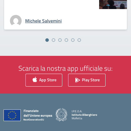
Michele Salvemini
Scarica la nostra app ufficiale su:
App Store
Play Store
I.P.E.O.A.
Istituto Alberghiero
Molfetta
— Visita la pagina iniziale della scuola