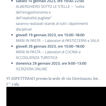
sabato 14 gennaio 2023, ore 19:00-22:00
ALBERGHIERO SOTTO LE STELLE – “notte
dell’enogastronomia e
dell’ospitalità pugliese”
saranno realizzati stands di tutti i dipartimenti
disciplinari
giovedì 19 gennaio 2023, ore 15:00-18:00
MANI IN PASTA – Laboratori di PASTICCERIA e SALA
giovedì 26 gennaio 2023, ore 15:00-18:00
MANI IN PASTA – Laboratori di CUCINA e
ACCOGLIENZA TURISTICA
domenica 29 gennaio 2023, ore 9:00-13:00
ISCRIZIONI ONLINE
VI ASPETTIMAO presso la sede di via Giovinazzo, loc.
1^ cala.