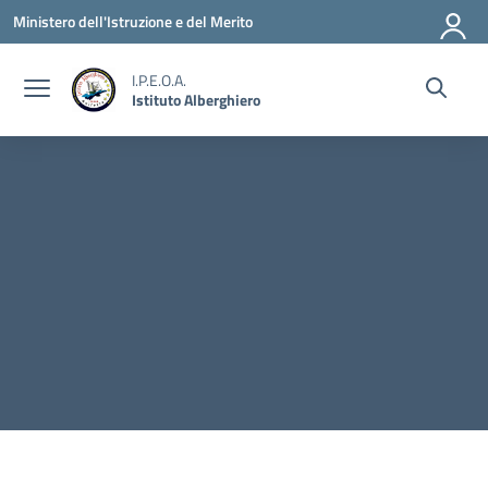
Vai ai contenuti
Vai al menu di navigazione
Vai al footer
Ministero dell'Istruzione e del Merito
I.P.E.O.A.
Istituto Alberghiero