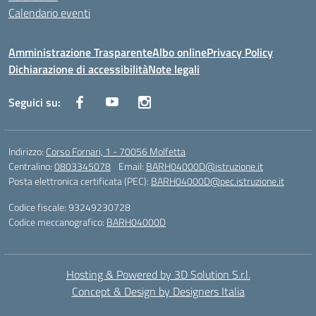
Calendario eventi
Amministrazione Trasparente
Albo online
Privacy Policy
Dichiarazione di accessibilità
Note legali
Seguici su:
Indirizzo:
Corso Fornari, 1 - 70056 Molfetta
Centralino:
0803345078
Email:
BARH04000D@istruzione.it
Posta elettronica certificata (PEC):
BARH04000D@pec.istruzione.it
Codice fiscale: 93249230728
Codice meccanografico:
BARH04000D
Hosting & Powered by 3D Solution S.r.l.
Concept & Design by Designers Italia