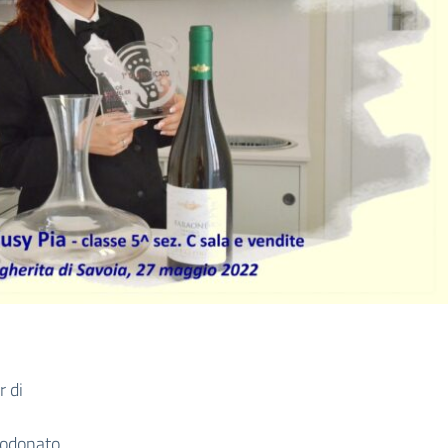
r di
rodonato