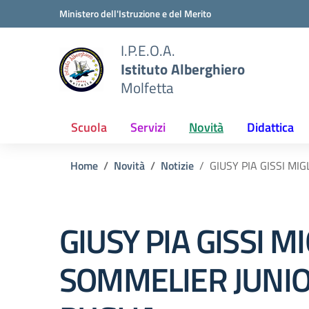
Vai ai contenuti
Vai al menu di navigazione
Vai al footer
Ministero dell'Istruzione e del Merito
I.P.E.O.A.
Istituto Alberghiero
Molfetta
Scuola
Servizi
Novità
Didattica
Home
Novità
Notizie
GIUSY PIA GISSI MI
GIUSY PIA GISSI M
SOMMELIER JUNIO