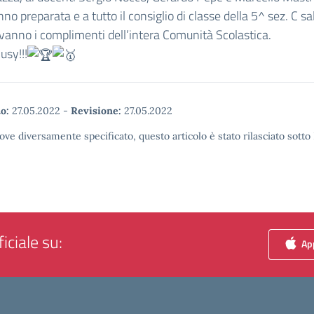
nno preparata e a tutto il consiglio di classe della 5^ sez. C sa
vanno i complimenti dell’intera Comunità Scolastica.
usy!!!
o:
27.05.2022
-
Revisione:
27.05.2022
ove diversamente specificato, questo articolo è stato rilasciato sott
iciale su:
App