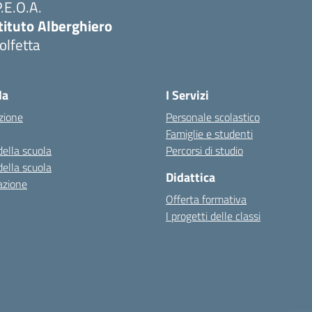
P.E.O.A.
tituto Alberghiero
olfetta
Visita la pagina iniziale della scuola
la
I Servizi
zione
Personale scolastico
Famiglie e studenti
della scuola
Percorsi di studio
della scuola
Didattica
azione
Offerta formativa
I progetti delle classi