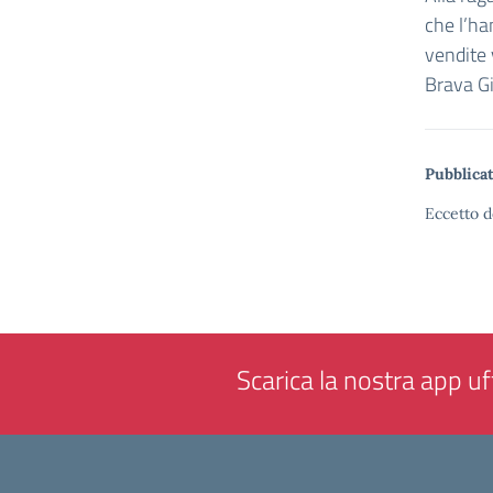
che l’ha
vendite 
Brava Gi
Pubblicat
Eccetto d
Scarica la nostra app uff