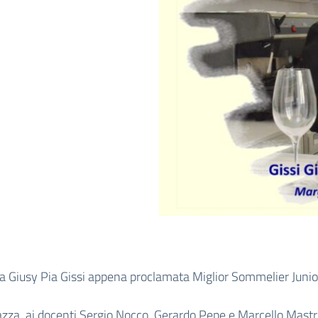
a Giusy Pia Gissi appena proclamata Miglior Sommelier Junio
azza, ai docenti Sergio Nocco, Gerardo Pepe e Marcello Mast