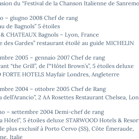
sion du “Festival de la Chanson Italienne de Sanremo
o – giugno 2008 Chef de rang
u de Bagnols” 5 étoiles
 & CHATEAUX Bagnols – Lyon, France
le des Gardes” restaurant étoilé au guide MICHELIN
mbre 2005 – gennaio 2007 Chef de rang
ant “the Grill”, de l’“Hôtel Brown’s”, 5 étoiles deluxe
FORTE HOTELS Mayfair Londres, Angleterre
mbre 2004 – ottobre 2005 Chef de Rang
a dell’Arancio”, 2 AA Rosettes Restaurant Chelsea, Lo
no – settembre 2004 Demi-chef de rang
za Hôtel”, 5 étoiles deluxe STARWOOD Hotels & Resor
 le plus exclusif à Porto Cervo (SS), Côte Émeraude,
ne, Italie