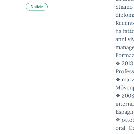
Notizie
Stiamo
diploma
Recente
ha fatt
anni vi
manager
Formaz
❖ 2018
Profess
❖ marz
Mövenp
❖ 2008
interna
Espagn
❖ otto
oral” C