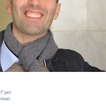
” per
ermati