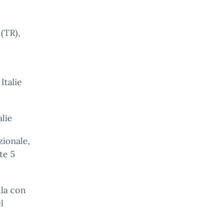
(TR),
Italie
alie
zionale,
te 5
ula con
l