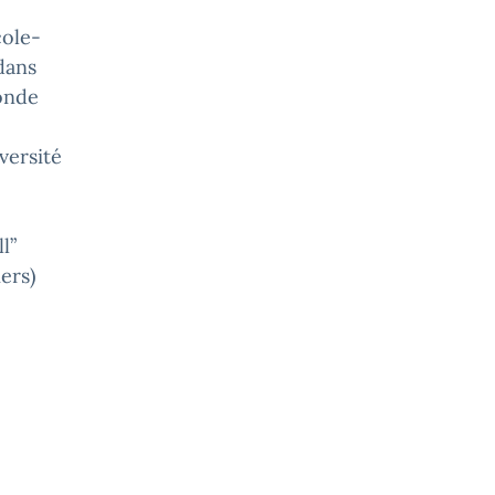
cole-
dans
monde
versité
l”
ers)