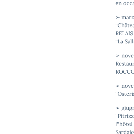
en occa
➢ marz
“Châtea
RELAIS
“La Sal
➢ nove
Restaur
ROCCO 
➢ nove
“Osteri
➢ giug
“Pitriz
l‟hôtel
Sardaig