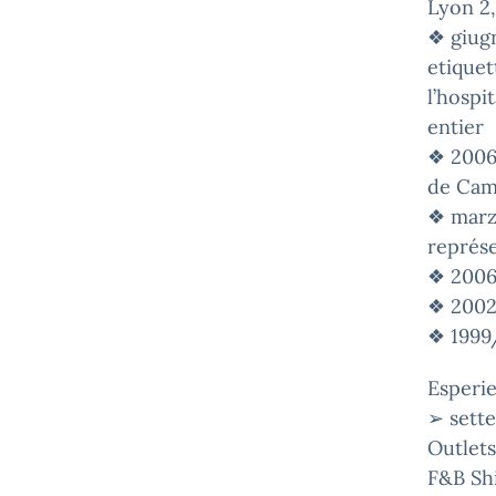
Lyon 2
❖ giugn
etiquet
l’hospi
entier
❖ 2006 
de Cam
❖ marzo
représe
❖ 2006
❖ 2002
❖ 1999/
Esperie
➢ sett
Outlet
F&B Shi