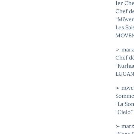
1er Che
Chef de
“Möven
Les Sai
MOVEN
➢ marz
Chef d
“Kurha
LUGANO
➢ novem
Sommel
“La Som
“Cielo”
➢ marz