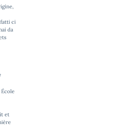
igine,
atti ci
mai da
ets
7
 École
t et
mière