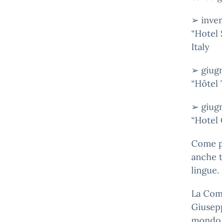
➢ inve
“Hotel 
Italy
➢ giug
“Hôtel 
➢ giug
“Hotel 
Come po
anche 
lingue.
La Comu
Giusepp
mondo d