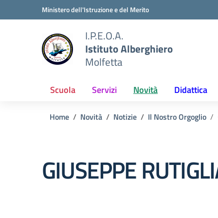
Vai ai contenuti
Vai al menu di navigazione
Vai al footer
Ministero dell'Istruzione e del Merito
I.P.E.O.A.
Istituto Alberghiero
Molfetta
Scuola
Servizi
Novità
Didattica
Home
Novità
Notizie
Il Nostro Orgoglio
GIUSEPPE RUTIGL