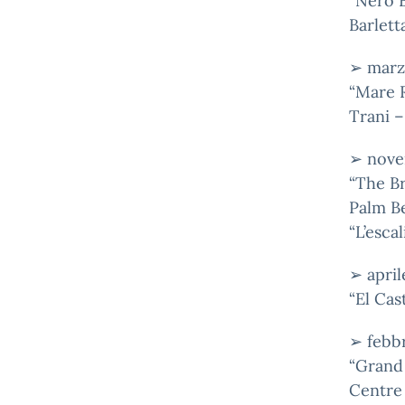
“Nero B
Barletta
➢ marz
“Mare 
Trani – 
➢ nove
“The Br
Palm Be
“L’esca
➢ apri
“El Cas
➢ febb
“Grand
Centre 