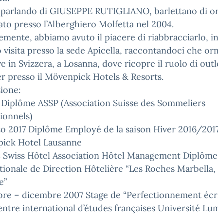
 parlando di GIUSEPPE RUTIGLIANO, barlettano di or
to presso l’Alberghiero Molfetta nel 2004.
mente, abbiamo avuto il piacere di riabbracciarlo, inf
o visita presso la sede Apicella, raccontandoci che or
ve in Svizzera, a Losanna, dove ricopre il ruolo di outl
 presso il Mövenpick Hotels & Resorts.
ione:
 Diplôme ASSP (Association Suisse des Sommeliers
ionnels)
o 2017 Diplôme Employé de la saison Hiver 2016/201
ick Hotel Lausanne
 Swiss Hôtel Association Hôtel Management Diplôme
tionale de Direction Hôtelière “Les Roches Marbella,
e”
bre – dicembre 2007 Stage de “Perfectionnement écri
entre international d’études françaises Université Lu