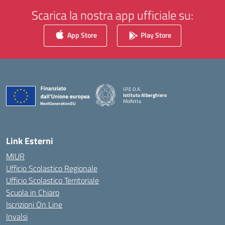
Scarica la nostra app ufficiale su:
App Store
Play Store
I.P.E.O.A.
Istituto Alberghiero
Molfetta
— Visita la pagina iniziale della scuola
Link Esterni
MIUR
Ufficio Scolastico Regionale
Ufficio Scolastico Territoriale
Scuola in Chiaro
Iscrizioni On Line
Invalsi