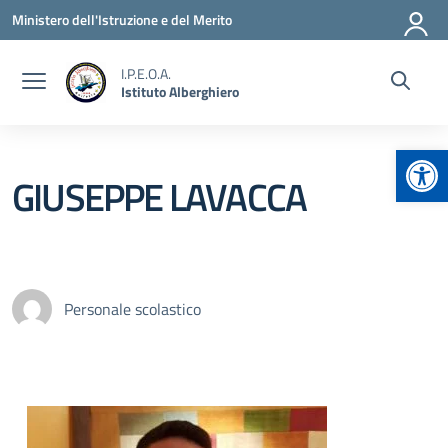
Vai ai contenuti
Vai al menu di navigazione
Vai al footer
Ministero dell'Istruzione e del Merito
I.P.E.O.A.
Istituto Alberghiero
Apr
GIUSEPPE LAVACCA
Personale scolastico