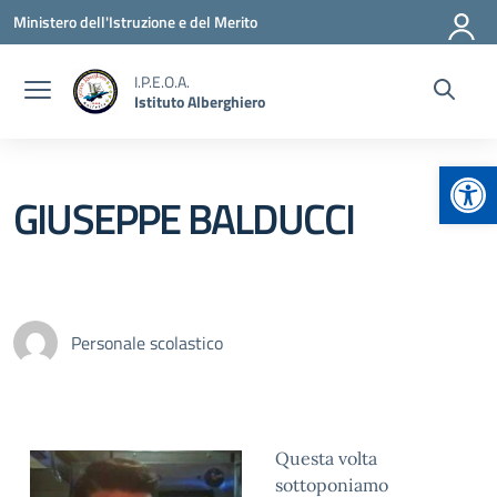
Vai ai contenuti
Vai al menu di navigazione
Vai al footer
Ministero dell'Istruzione e del Merito
I.P.E.O.A.
Istituto Alberghiero
Apr
GIUSEPPE BALDUCCI
Personale scolastico
Questa volta
sottoponiamo