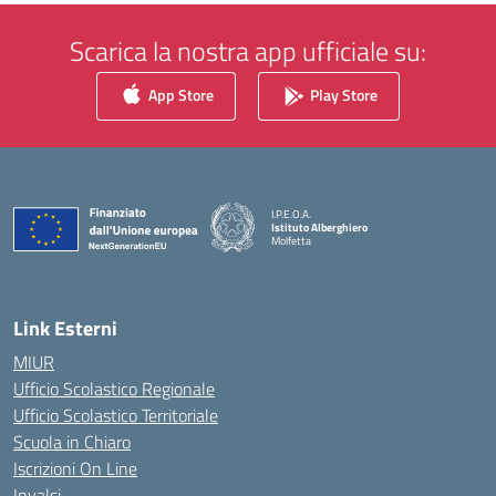
Scarica la nostra app ufficiale su:
App Store
Play Store
I.P.E.O.A.
Istituto Alberghiero
Molfetta
— Visita la pagina iniziale della scuola
Link Esterni
MIUR
Ufficio Scolastico Regionale
Ufficio Scolastico Territoriale
Scuola in Chiaro
Iscrizioni On Line
Invalsi