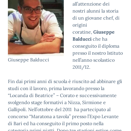
all’attenzione dei
nostri alunni la storia
di un giovane chef, di
origini
coratine,
Giuseppe
Balducci
che ha
conseguito il diploma
presso il nostro Istituto
Giuseppe Balducci
nell’anno scolastico
2011/12.
Fin dai primi anni di scuola è riuscito ad abbinare gli
studi con il lavoro, prima lavorando presso la
“Locanda di Beatrice” – Corato e successivamente
svolgendo stage formativi a Nizza, Sirmione e
Gallipoli. Nell’ottobre del 2011 ha partecipato al
concorso “Maratona a tavola” presso l’Expo Levante
di Bari ed ha conseguito il primo posto nella
categoria primi piatti. Dopo tre stagioni estive come