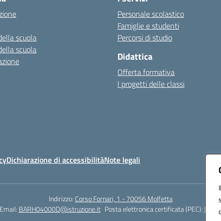
zione
Personale scolastico
Famiglie e studenti
della scuola
Percorsi di studio
della scuola
Didattica
azione
Offerta formativa
I progetti delle classi
cy
Dichiarazione di accessibilità
Note legali
Indirizzo:
Corso Fornari, 1 - 70056 Molfetta
Email:
BARH04000D@istruzione.it
Posta elettronica certificata (PEC):
BARH0