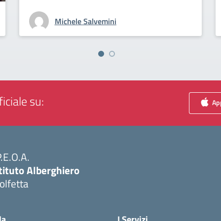
Michele Salvemini
iciale su:
App
P.E.O.A.
tituto Alberghiero
olfetta
Visita la pagina iniziale della scuola
la
I Servizi