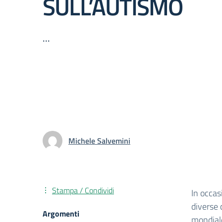
SULL’AUTISMO
...
Michele Salvemini
Stampa / Condividi
In occas
diverse 
Argomenti
mondiale