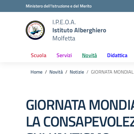
Vai ai contenuti
Vai al menu di navigazione
Vai al footer
Ministero dell'Istruzione e del Merito
I.P.E.O.A.
Istituto Alberghiero
Molfetta
Scuola
Servizi
Novità
Didattica
Home
Novità
Notizie
GIORNATA MONDIAL
GIORNATA MONDI
LA CONSAPEVOLE