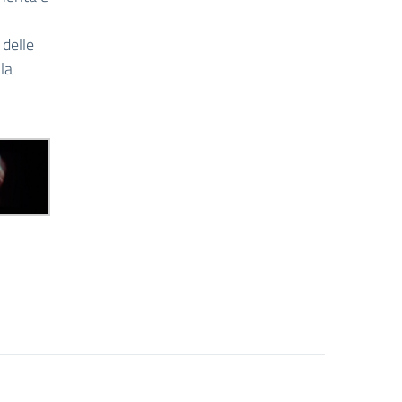
 delle
la