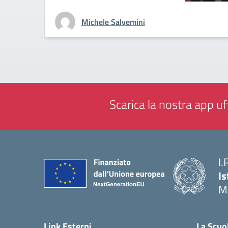
Michele Salvemini
Scarica la nostra app uff
I.
Is
M
— 
Link Esterni
La Scuo