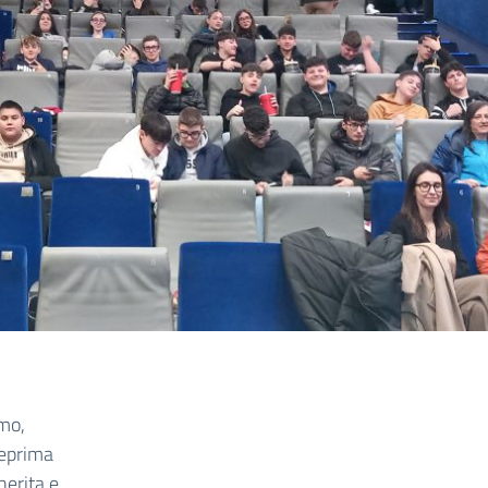
smo,
teprima
herita e