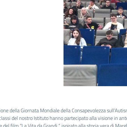
ione della Giornata Mondiale della Consapevolezza sull’Auti
classi del nostro Istituto hanno partecipato alla visione in an
 del film “La Vita da Grandi “, ispirato alla storia vera di Marg