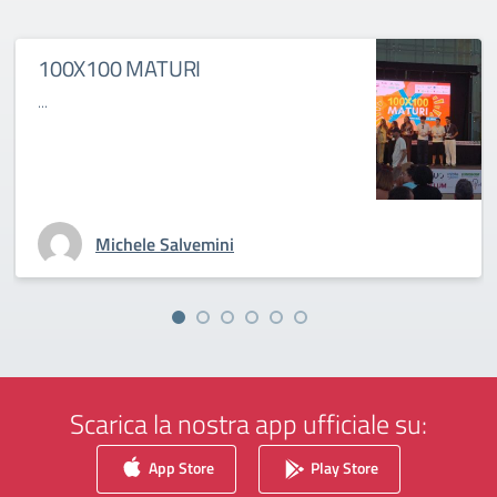
100X100 MATURI
...
Michele Salvemini
Scarica la nostra app ufficiale su:
App Store
Play Store