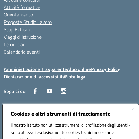
Attività formative
Orientamento
Proposte Studio Lavoro
Stop Bullismo
Viaggi di istruzione
Le circolari
Calendario eventi
Amministrazione Trasparente
Albo online
Privacy Policy
Dichiarazione di accessibilità
Note legali
Seguici su:
Cookies e altri strumenti di tracciamento
Indirizzo:
Corso Fornari, 1 - 70056 Molfetta
Centralino:
0803345078
Email:
BARH04000D@istruzione.it
Il nostro Istituto non utilizza strumenti di profilazione degli utenti -
Posta elettronica certificata (PEC):
BARH04000D@pec.istruzione.it
sono utilizzati esclusivamente cookies tecnici necessari al
Codice fiscale: 93249230728