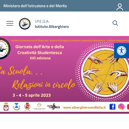
Vai ai contenuti
Vai al menu di navigazione
Vai al footer
Ministero dell'Istruzione e del Merito
I.P.E.O.A.
Istituto Alberghiero
Apr