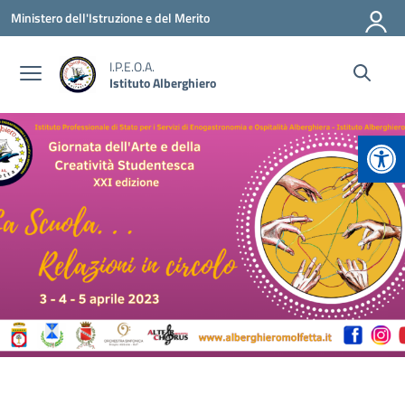
Vai ai contenuti
Vai al menu di navigazione
Vai al footer
Ministero dell'Istruzione e del Merito
I.P.E.O.A.
Istituto Alberghiero
Apr