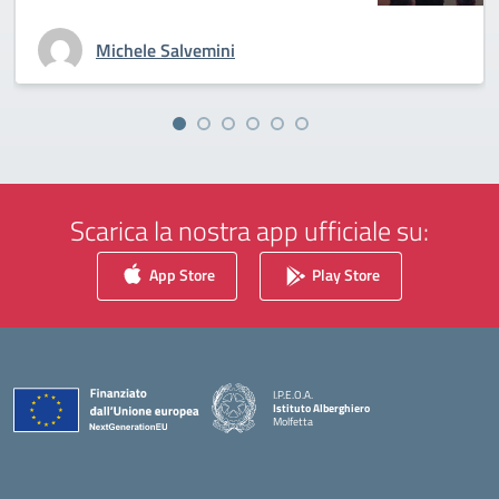
Michele Salvemini
Scarica la nostra app ufficiale su:
App Store
Play Store
I.P.E.O.A.
Istituto Alberghiero
Molfetta
— Visita la pagina iniziale della scuola