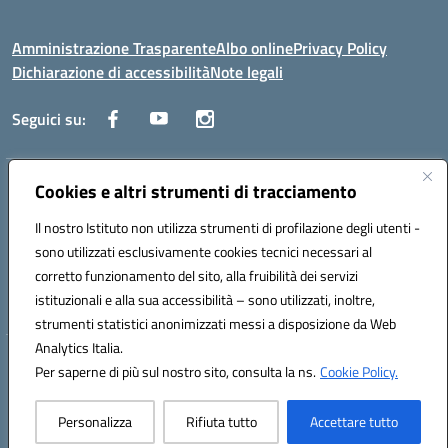
Amministrazione Trasparente
Albo online
Privacy Policy
Dichiarazione di accessibilità
Note legali
Seguici su:
Indirizzo:
Cookies e altri strumenti di tracciamento
Corso Fornari, 1 - 70056 Molfetta
Centralino:
0803345078
Email:
BARH04000D@istruzione.it
Il nostro Istituto non utilizza strumenti di profilazione degli utenti -
Posta elettronica certificata (PEC):
BARH04000D@pec.istruzione.it
sono utilizzati esclusivamente cookies tecnici necessari al
Codice fiscale: 93249230728
corretto funzionamento del sito, alla fruibilità dei servizi
Codice meccanografico:
BARH04000D
istituzionali e alla sua accessibilità – sono utilizzati, inoltre,
strumenti statistici anonimizzati messi a disposizione da Web
Analytics Italia.
Hosting & Powered by 3D Solution S.r.l.
Per saperne di più sul nostro sito, consulta la ns.
Cookie Policy.
Concept & Design by Designers Italia
Personalizza
Rifiuta tutto
Accettare tutto