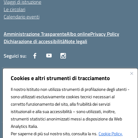
Viaggi di istruzione
Le circolari
Calendario eventi
Amministrazione Trasparente
Albo online
Privacy Policy
Dichiarazione di accessibilità
Note legali
Seguici su:
Indirizzo:
Cookies e altri strumenti di tracciamento
Corso Fornari, 1 - 70056 Molfetta
Centralino:
0803345078
Email:
BARH04000D@istruzione.it
Il nostro Istituto non utilizza strumenti di profilazione degli utenti -
Posta elettronica certificata (PEC):
BARH04000D@pec.istruzione.it
sono utilizzati esclusivamente cookies tecnici necessari al
Codice fiscale: 93249230728
corretto funzionamento del sito, alla fruibilità dei servizi
Codice meccanografico:
BARH04000D
istituzionali e alla sua accessibilità – sono utilizzati, inoltre,
strumenti statistici anonimizzati messi a disposizione da Web
Analytics Italia.
Hosting & Powered by 3D Solution S.r.l.
Per saperne di più sul nostro sito, consulta la ns.
Cookie Policy.