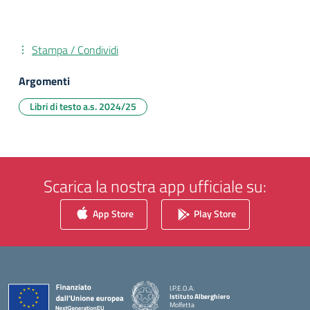
Stampa / Condividi
Argomenti
Libri di testo a.s. 2024/25
Scarica la nostra app ufficiale su:
App Store
Play Store
I.P.E.O.A.
Istituto Alberghiero
Molfetta