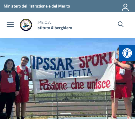
Vai ai contenuti
Vai al menu di navigazione
Vai al footer
Ministero dell'Istruzione e del Merito
I.P.E.O.A.
Istituto Alberghiero
Apr