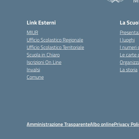
— 
Link Esterni
La Scuo
MIUR
Presenta
Ufficio Scolastico Regionale
I luoghi
Ufficio Scolastico Territoriale
I numeri 
Scuola in Chiaro
Le carte 
Iscrizioni On Line
Organizz
Invalsi
La storia
Comune
Amministrazione Trasparente
Albo online
Privacy Poli