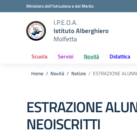
Vai ai contenuti
Vai al menu di navigazione
Vai al footer
Ministero dell'Istruzione e del Merito
I.P.E.O.A.
Istituto Alberghiero
Molfetta
Scuola
Servizi
Novità
Didattica
Home
Novità
Notizie
ESTRAZIONE ALUNNI
ESTRAZIONE ALUN
NEOISCRITTI