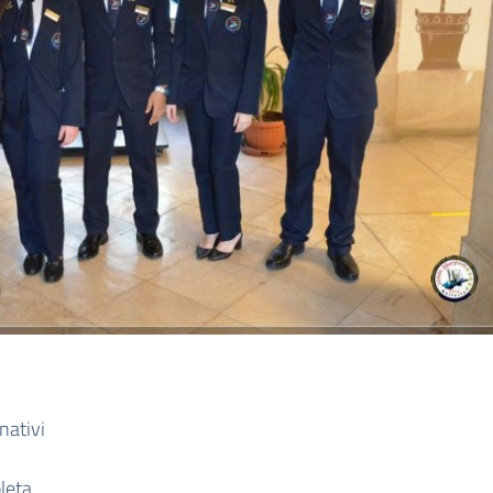
nativi
leta