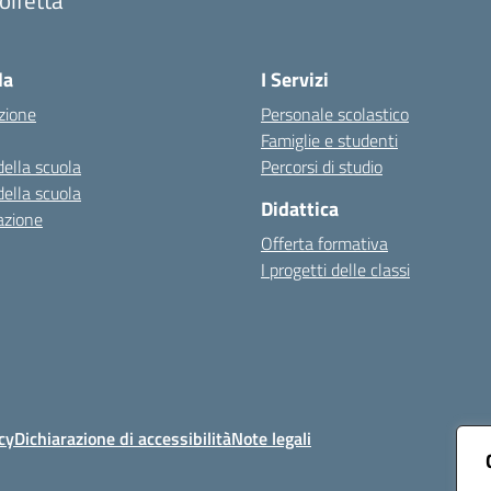
Visita la pagina iniziale della scuola
la
I Servizi
zione
Personale scolastico
Famiglie e studenti
della scuola
Percorsi di studio
della scuola
Didattica
azione
Offerta formativa
I progetti delle classi
cy
Dichiarazione di accessibilità
Note legali