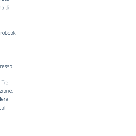
ma di
Eurobook
presso
 Tre
zione.
dere
dal