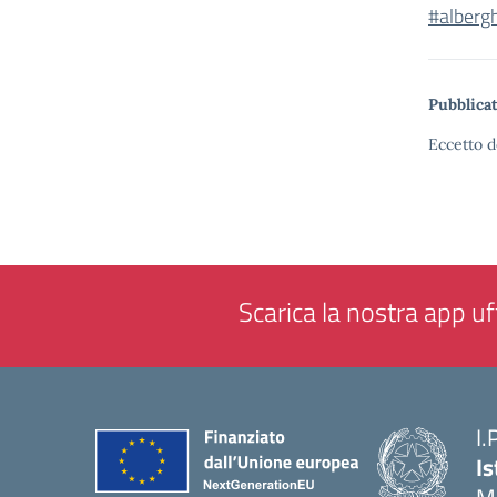
#alberg
Pubblicat
Eccetto d
Scarica la nostra app uff
I.
Is
M