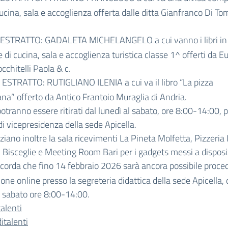
cucina, sala e accoglienza offerta dalle ditta Gianfranco Di To
 ESTRATTO: GADALETA MICHELANGELO a cui vanno i libri in
 di cucina, sala e accoglienza turistica classe 1^ offerti da 
occhitelli Paola & c.
ESTRATTO: RUTIGLIANO ILENIA a cui va il libro “La pizza
na” offerto da Antico Frantoio Muraglia di Andria.
potranno essere ritirati dal lunedì al sabato, ore 8:00-14:00, 
 di vicepresidenza della sede Apicella.
aziano inoltre la sala ricevimenti La Pineta Molfetta, Pizzeria I
i Bisceglie e Meeting Room Bari per i gadgets messi a disposi
ricorda che fino 14 febbraio 2026 sarà ancora possibile proce
zione online presso la segreteria didattica della sede Apicella, 
l sabato ore 8:00-14:00.
talenti
italenti