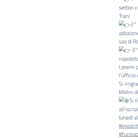
settori 
Trani
2°
adozione
sas di R
3° 
napoleta
I premi 
l’ufficio
Si ringr
Molini d
Si 
all’iscri
lunedì a
#inostri
#fucinad