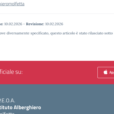
hieromolfetta
o:
10.02.2026
-
Revisione:
10.02.2026
ove diversamente specificato, questo articolo è stato rilasciato sott
iciale su:
App
P.E.O.A.
tituto Alberghiero
olfetta