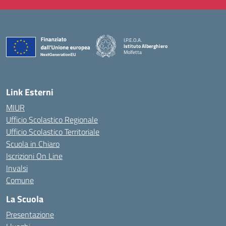
I.P.E.O.A.
Istituto Alberghiero
Molfetta
— Visita la pagina iniziale della scuola
Link Esterni
MIUR
Ufficio Scolastico Regionale
Ufficio Scolastico Territoriale
Scuola in Chiaro
Iscrizioni On Line
Invalsi
Comune
La Scuola
Presentazione