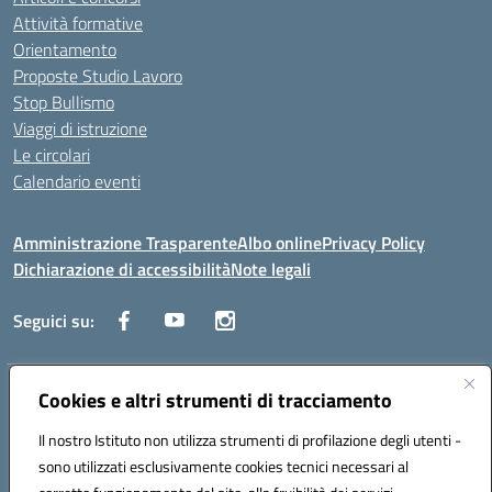
Attività formative
Orientamento
Proposte Studio Lavoro
Stop Bullismo
Viaggi di istruzione
Le circolari
Calendario eventi
Amministrazione Trasparente
Albo online
Privacy Policy
Dichiarazione di accessibilità
Note legali
Seguici su:
Indirizzo:
Cookies e altri strumenti di tracciamento
Corso Fornari, 1 - 70056 Molfetta
Centralino:
0803345078
Email:
BARH04000D@istruzione.it
Il nostro Istituto non utilizza strumenti di profilazione degli utenti -
Posta elettronica certificata (PEC):
BARH04000D@pec.istruzione.it
sono utilizzati esclusivamente cookies tecnici necessari al
Codice fiscale: 93249230728