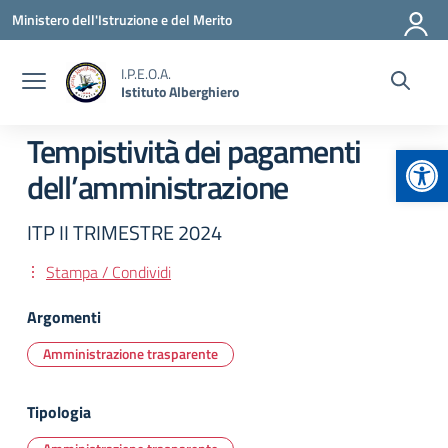
Vai ai contenuti
Vai al menu di navigazione
Vai al footer
Ministero dell'Istruzione e del Merito
I.P.E.O.A.
Istituto Alberghiero
Tempistività dei pagamenti
Apr
dell’amministrazione
ITP II TRIMESTRE 2024
Stampa / Condividi
Argomenti
Amministrazione trasparente
Tipologia