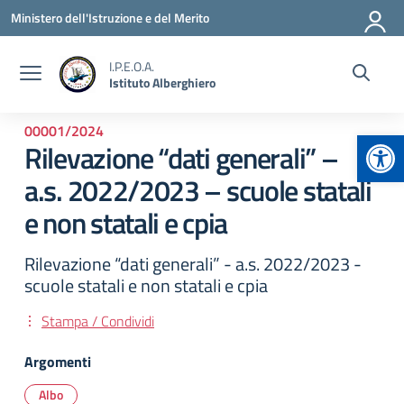
Vai ai contenuti
Vai al menu di navigazione
Vai al footer
Ministero dell'Istruzione e del Merito
I.P.E.O.A.
Istituto Alberghiero
00001/2024
Apr
Rilevazione “dati generali” –
a.s. 2022/2023 – scuole statali
e non statali e cpia
Rilevazione “dati generali” - a.s. 2022/2023 -
scuole statali e non statali e cpia
Stampa / Condividi
Argomenti
Albo