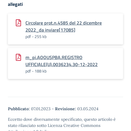
allegati
Circolare prot.n.4585 del 22 dicembre
2022_da inviare[17085]
pdf - 255 kb
m_pi.AOOUSPBA.REGISTRO
UFFICIALE(U).0036234.30-12-2022
pdf - 188 kb
Pubblicato:
07.01.2023
-
Revisione:
03.05.2024
Eccetto dove diversamente specificato, questo articolo è
stato rilasciato sotto Licenza Creative Commons