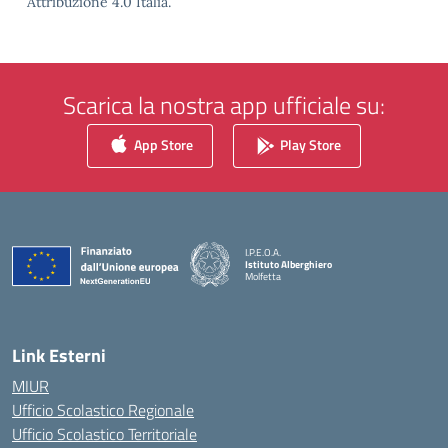
Attribuzione 4.0 Italia.
Scarica la nostra app ufficiale su:
App Store
Play Store
I.P.E.O.A.
Istituto Alberghiero
Molfetta
— Visita la pagina iniziale della scuola
Link Esterni
MIUR
Ufficio Scolastico Regionale
Ufficio Scolastico Territoriale