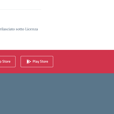
rilasciato sotto Licenza
 Store
Play Store