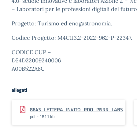
4.0: scuole innovative e laboratori Azione 2 – N
– Laboratori per le professioni digitali del futuro
Progetto: Turismo ed enogastronomia.
Codice Progetto: M4C1I3.2-2022-962-P-22347.
CODICE CUP –
D54D22009240006 
A00B522A8C
allegati
8643_LETTERA_INVITO_RDO_PNRR_LABS
pdf - 1811 kb