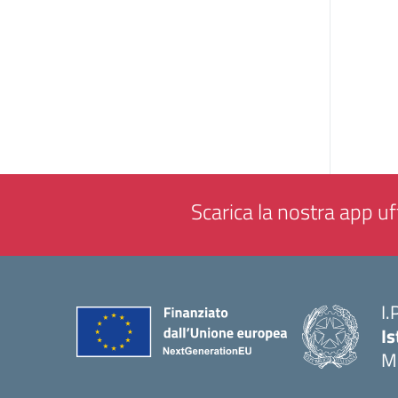
Scarica la nostra app uff
I.
Is
M
— 