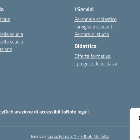
la
I Servizi
zione
Personale scolastico
Famiglie e studenti
della scuola
Percorsi di studio
della scuola
Didattica
azione
Offerta formativa
I progetti delle classi
cy
Dichiarazione di accessibilità
Note legali
Indirizzo:
Corso Fornari, 1 - 70056 Molfetta