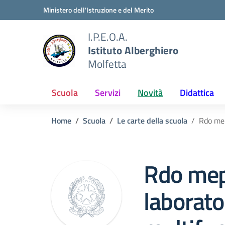
Vai ai contenuti
Vai al menu di navigazione
Vai al footer
Ministero dell'Istruzione e del Merito
I.P.E.O.A.
Istituto Alberghiero
Molfetta
Scuola
Servizi
Novità
Didattica
Home
Scuola
Le carte della scuola
Rdo mep
Rdo mep
laborato