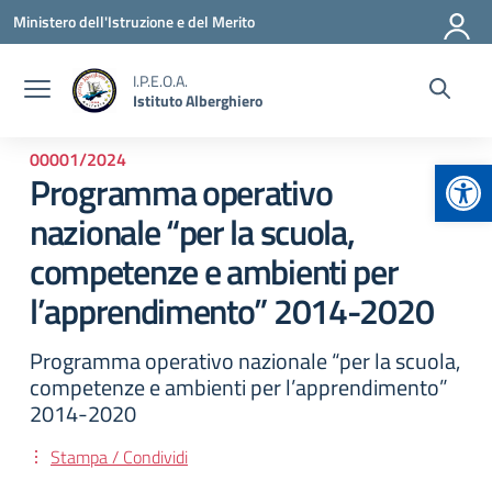
Vai ai contenuti
Vai al menu di navigazione
Vai al footer
Ministero dell'Istruzione e del Merito
I.P.E.O.A.
Istituto Alberghiero
00001/2024
Apr
Programma operativo
nazionale “per la scuola,
competenze e ambienti per
l’apprendimento” 2014-2020
Programma operativo nazionale “per la scuola,
competenze e ambienti per l’apprendimento”
2014-2020
Stampa / Condividi