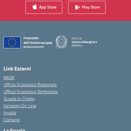
App Store
Play Store
I.P.E.O.A.
Istituto Alberghiero
Molfetta
— Visita la pagina iniziale della scuola
Link Esterni
MIUR
Ufficio Scolastico Regionale
Ufficio Scolastico Territoriale
Scuola in Chiaro
Iscrizioni On Line
Invalsi
Comune
La Scuola