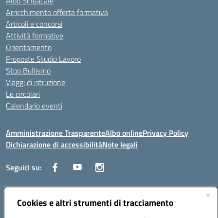
Albo Sindacale
Arricchimento offerta formativa
Articoli e concorsi
Attività formative
Orientamento
Proposte Studio Lavoro
Stop Bullismo
Viaggi di istruzione
Le circolari
Calendario eventi
Amministrazione Trasparente
Albo online
Privacy Policy
Dichiarazione di accessibilità
Note legali
Seguici su:
Indirizzo:
Cookies e altri strumenti di tracciamento
Corso Fornari, 1 - 70056 Molfetta
Centralino:
0803345078
Email:
BARH04000D@istruzione.it