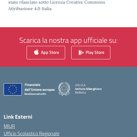
stato rilasciato sotto Licenza Creative Commons
Attribuzione 4.0 Italia.
Scarica la nostra app ufficiale su:
App Store
Play Store
I.P.E.O.A.
Istituto Alberghiero
Molfetta
— Visita la pagina iniziale della scuola
Link Esterni
MIUR
Ufficio Scolastico Regionale