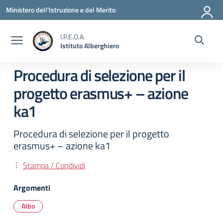
Vai ai contenuti
Vai al menu di navigazione
Vai al footer
Ministero dell'Istruzione e del Merito
I.P.E.O.A.
Istituto Alberghiero
Procedura di selezione per il
progetto erasmus+ – azione
ka1
Procedura di selezione per il progetto
erasmus+ – azione ka1
Stampa / Condividi
Argomenti
Albo