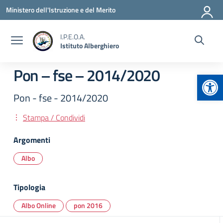
Vai ai contenuti
Vai al menu di navigazione
Vai al footer
Ministero dell'Istruzione e del Merito
I.P.E.O.A.
Istituto Alberghiero
Pon – fse – 2014/2020
Apr
Pon - fse - 2014/2020
Stampa / Condividi
Argomenti
Albo
Tipologia
Albo Online
pon 2016