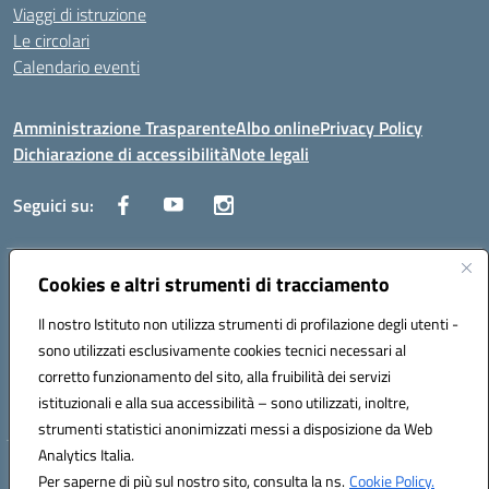
Viaggi di istruzione
Le circolari
Calendario eventi
Amministrazione Trasparente
Albo online
Privacy Policy
Dichiarazione di accessibilità
Note legali
Seguici su:
Indirizzo:
Cookies e altri strumenti di tracciamento
Corso Fornari, 1 - 70056 Molfetta
Centralino:
0803345078
Email:
BARH04000D@istruzione.it
Il nostro Istituto non utilizza strumenti di profilazione degli utenti -
Posta elettronica certificata (PEC):
BARH04000D@pec.istruzione.it
sono utilizzati esclusivamente cookies tecnici necessari al
Codice fiscale: 93249230728
corretto funzionamento del sito, alla fruibilità dei servizi
Codice meccanografico:
BARH04000D
istituzionali e alla sua accessibilità – sono utilizzati, inoltre,
strumenti statistici anonimizzati messi a disposizione da Web
Analytics Italia.
Hosting & Powered by 3D Solution S.r.l.
Per saperne di più sul nostro sito, consulta la ns.
Cookie Policy.