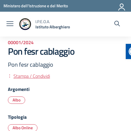
Vai ai contenuti
Vai al menu di navigazione
Vai al footer
Ministero dell'Istruzione e del Merito
I.P.E.O.A.
Istituto Alberghiero
00001/2024
Pon fesr cablaggio
Pon fesr cablaggio
Stampa / Condividi
Argomenti
Albo
Tipologia
Albo Online