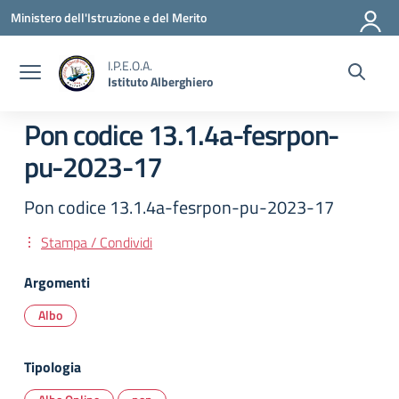
Vai ai contenuti
Vai al menu di navigazione
Vai al footer
Ministero dell'Istruzione e del Merito
I.P.E.O.A.
Istituto Alberghiero
Pon codice 13.1.4a-fesrpon-
pu-2023-17
Pon codice 13.1.4a-fesrpon-pu-2023-17
Stampa / Condividi
Argomenti
Albo
Tipologia