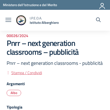
Vai ai contenuti
Vai al menu di navigazione
Vai al footer
Ministero dell'Istruzione e del Merito
I.P.E.O.A.
Istituto Alberghiero
00026/2024
Pnrr – next generation
classrooms – pubblicità
Pnrr – next generation classrooms - pubblicità
Stampa / Condividi
Argomenti
Albo
Tipologia