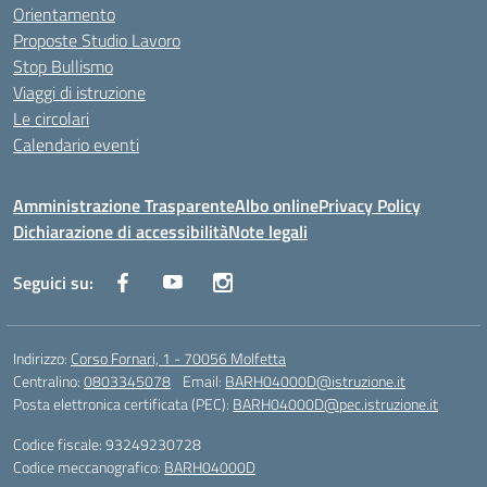
Orientamento
Proposte Studio Lavoro
Stop Bullismo
Viaggi di istruzione
Le circolari
Calendario eventi
Amministrazione Trasparente
Albo online
Privacy Policy
Dichiarazione di accessibilità
Note legali
Seguici su:
Indirizzo:
Corso Fornari, 1 - 70056 Molfetta
Centralino:
0803345078
Email:
BARH04000D@istruzione.it
Posta elettronica certificata (PEC):
BARH04000D@pec.istruzione.it
Codice fiscale: 93249230728
Codice meccanografico:
BARH04000D