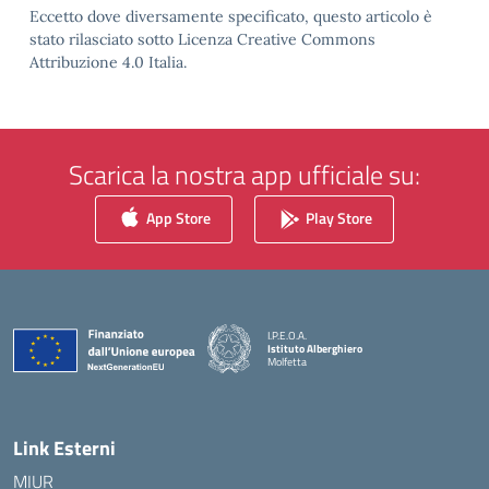
Eccetto dove diversamente specificato, questo articolo è
stato rilasciato sotto Licenza Creative Commons
Attribuzione 4.0 Italia.
Scarica la nostra app ufficiale su:
App Store
Play Store
I.P.E.O.A.
Istituto Alberghiero
Molfetta
— Visita la pagina iniziale della scuola
Link Esterni
MIUR