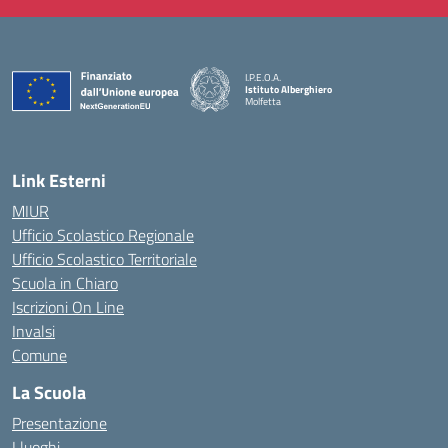
I.P.E.O.A.
Istituto Alberghiero
Molfetta
— Visita la pagina iniziale della scuola
Link Esterni
MIUR
Ufficio Scolastico Regionale
Ufficio Scolastico Territoriale
Scuola in Chiaro
Iscrizioni On Line
Invalsi
Comune
La Scuola
Presentazione
I luoghi