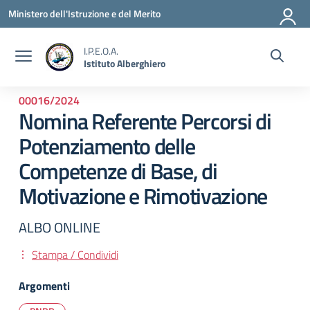
Vai ai contenuti
Vai al menu di navigazione
Vai al footer
Ministero dell'Istruzione e del Merito
I.P.E.O.A.
Istituto Alberghiero
00016/2024
Nomina Referente Percorsi di
Potenziamento delle
Competenze di Base, di
Motivazione e Rimotivazione
ALBO ONLINE
Stampa / Condividi
Argomenti