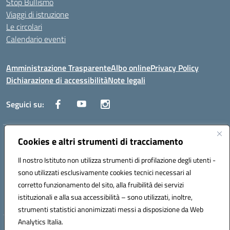
Stop Bullismo
Viaggi di istruzione
Le circolari
Calendario eventi
Amministrazione Trasparente
Albo online
Privacy Policy
Dichiarazione di accessibilità
Note legali
Seguici su:
Indirizzo:
Cookies e altri strumenti di tracciamento
Corso Fornari, 1 - 70056 Molfetta
Centralino:
0803345078
Email:
BARH04000D@istruzione.it
Il nostro Istituto non utilizza strumenti di profilazione degli utenti -
Posta elettronica certificata (PEC):
BARH04000D@pec.istruzione.it
sono utilizzati esclusivamente cookies tecnici necessari al
Codice fiscale: 93249230728
corretto funzionamento del sito, alla fruibilità dei servizi
Codice meccanografico:
BARH04000D
istituzionali e alla sua accessibilità – sono utilizzati, inoltre,
strumenti statistici anonimizzati messi a disposizione da Web
Analytics Italia.
Hosting & Powered by 3D Solution S.r.l.