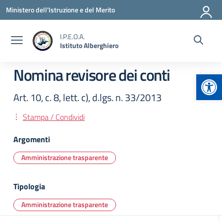
Vai ai contenuti
Vai al menu di navigazione
Vai al footer
Ministero dell'Istruzione e del Merito
I.P.E.O.A.
Istituto Alberghiero
Nomina revisore dei conti
Apr
Art. 10, c. 8, lett. c), d.lgs. n. 33/2013
Stampa / Condividi
Argomenti
Amministrazione trasparente
Tipologia
Amministrazione trasparente