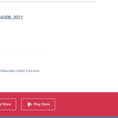
240308_3071
rilasciato sotto Licenza
 Store
Play Store