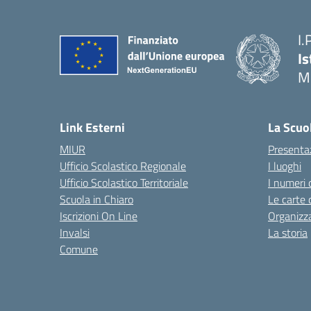
I.
Is
M
— 
Link Esterni
La Scuo
MIUR
Presenta
Ufficio Scolastico Regionale
I luoghi
Ufficio Scolastico Territoriale
I numeri 
Scuola in Chiaro
Le carte 
Iscrizioni On Line
Organizz
Invalsi
La storia
Comune