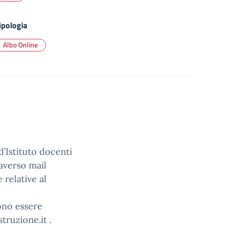
ipologia
Albo Online
’Istituto docenti
averso mail
 relative al
vono essere
truzione.it .