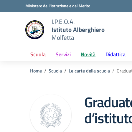
Vai ai contenuti
Vai al menu di navigazione
Vai al footer
Ministero dell'Istruzione e del Merito
I.P.E.O.A.
Istituto Alberghiero
Molfetta
Scuola
Servizi
Novità
Didattica
Home
Scuola
Le carte della scuola
Graduat
Graduato
d’istitu