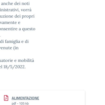
e anche dei noti
nistrativi, vorrà
uzione dei propri
tivamente e
nsentire a questo
.
 di famiglia e di
venute (in
uatorie e mobilità
del 18/5/2022.
ALIMENTAZIONE
pdf - 105 kb