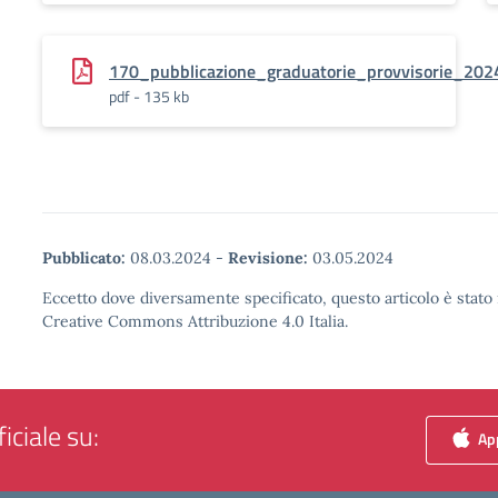
170_pubblicazione_graduatorie_provvisorie_20
pdf - 135 kb
Pubblicato:
08.03.2024
-
Revisione:
03.05.2024
Eccetto dove diversamente specificato, questo articolo è stato 
Creative Commons Attribuzione 4.0 Italia.
iciale su:
App