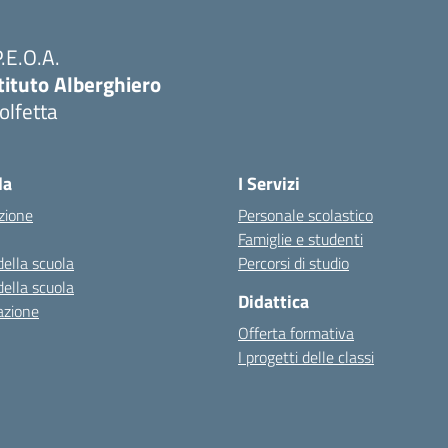
P.E.O.A.
tituto Alberghiero
olfetta
Visita la pagina iniziale della scuola
la
I Servizi
zione
Personale scolastico
Famiglie e studenti
della scuola
Percorsi di studio
della scuola
Didattica
azione
Offerta formativa
I progetti delle classi