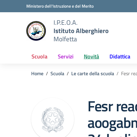
Vai ai contenuti
Vai al menu di navigazione
Vai al footer
Ministero dell'Istruzione e del Merito
I.P.E.O.A.
Istituto Alberghiero
Molfetta
Scuola
Servizi
Novità
Didattica
Home
Scuola
Le carte della scuola
Fesr re
Fesr reac
aoogabm