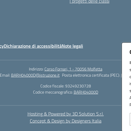
I progetti delle classi
cy
Dichiarazione di accessibilità
Note legali
Indirizzo:
Corso Fornari, 1 - 70056 Molfetta
Email:
BARH04000D@istruzione.it
Posta elettronica certificata (PEC):
BARH0
Codice fiscale: 93249230728
Codice meccanografico:
BARH04000D
Hosting & Powered by 3D Solution S.r.l.
Concept & Design by Designers Italia