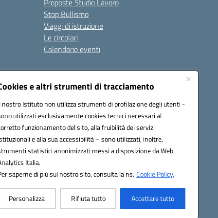
Proposte Studio Lavoro
Stop Bullismo
Viaggi di istruzione
Le circolari
Calendario eventi
Seguici su:
Cookies e altri strumenti di tracciamento
Il nostro Istituto non utilizza strumenti di profilazione degli utenti -
sono utilizzati esclusivamente cookies tecnici necessari al
4000D@pec.istruzione.it
corretto funzionamento del sito, alla fruibilità dei servizi
istituzionali e alla sua accessibilità – sono utilizzati, inoltre,
strumenti statistici anonimizzati messi a disposizione da Web
Analytics Italia.
Per saperne di più sul nostro sito, consulta la ns.
Cookie Policy.
Personalizza
Rifiuta tutto
Accettare tutto