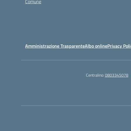
Comune
Amministrazione Trasparente
Albo online
Privacy Poli
Centralino:
0803345078