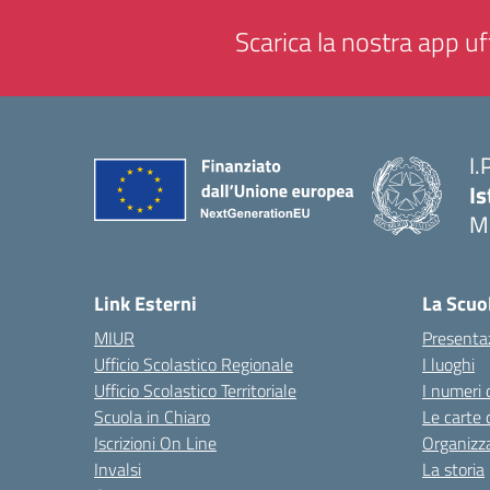
Scarica la nostra app uff
I.
Is
M
— 
Link Esterni
La Scuo
MIUR
Presenta
Ufficio Scolastico Regionale
I luoghi
Ufficio Scolastico Territoriale
I numeri 
Scuola in Chiaro
Le carte 
Iscrizioni On Line
Organizz
Invalsi
La storia