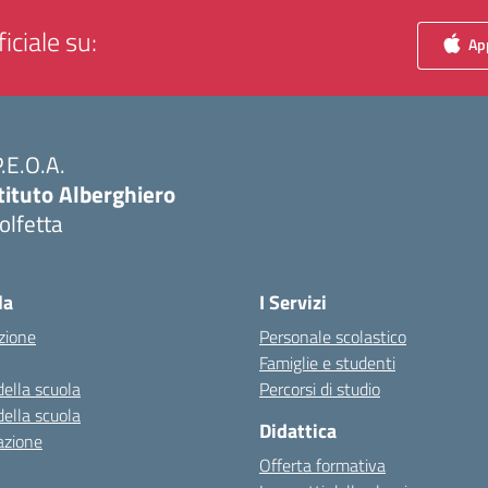
iciale su:
App
P.E.O.A.
tituto Alberghiero
olfetta
Visita la pagina iniziale della scuola
la
I Servizi
zione
Personale scolastico
Famiglie e studenti
della scuola
Percorsi di studio
della scuola
Didattica
azione
Offerta formativa