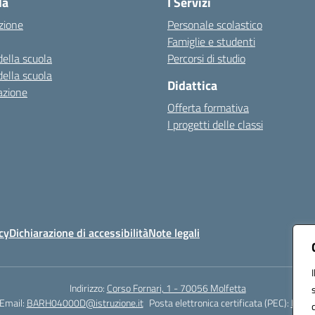
la
I Servizi
zione
Personale scolastico
Famiglie e studenti
della scuola
Percorsi di studio
della scuola
Didattica
azione
Offerta formativa
I progetti delle classi
cy
Dichiarazione di accessibilità
Note legali
Indirizzo:
Corso Fornari, 1 - 70056 Molfetta
Email:
BARH04000D@istruzione.it
Posta elettronica certificata (PEC):
BARH0