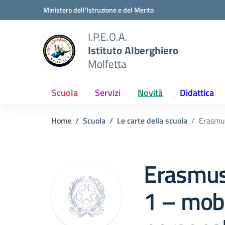
Vai ai contenuti
Vai al menu di navigazione
Vai al footer
Ministero dell'Istruzione e del Merito
I.P.E.O.A.
Istituto Alberghiero
Molfetta
Scuola
Servizi
Novità
Didattica
Home
Scuola
Le carte della scuola
Erasmus
Erasmus
1 – mobi