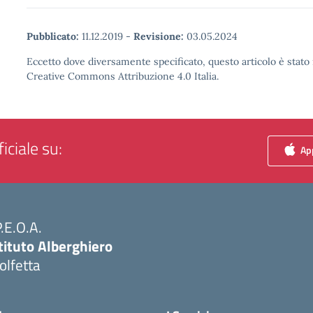
Pubblicato:
11.12.2019
-
Revisione:
03.05.2024
Eccetto dove diversamente specificato, questo articolo è stato 
Creative Commons Attribuzione 4.0 Italia.
iciale su:
App
P.E.O.A.
tituto Alberghiero
olfetta
Visita la pagina iniziale della scuola