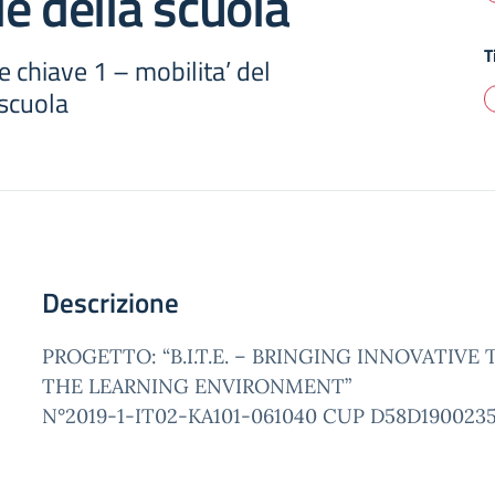
e della scuola
T
 chiave 1 – mobilita’ del
 scuola
Descrizione
PROGETTO: “B.I.T.E. – BRINGING INNOVATIV
THE LEARNING ENVIRONMENT”
N°2019-1-IT02-KA101-061040 CUP D58D190023