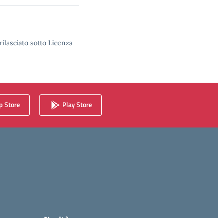
rilasciato sotto Licenza
 Store
Play Store