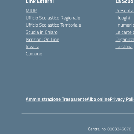
Link Esterni
La Scuo
MIUR
Presenta
Ufficio Scolastico Regionale
I luoghi
Ufficio Scolastico Territoriale
I numeri 
Scuola in Chiaro
Le carte 
Iscrizioni On Line
Organizz
Invalsi
La storia
Comune
Amministrazione Trasparente
Albo online
Privacy Poli
Centralino:
0803345078