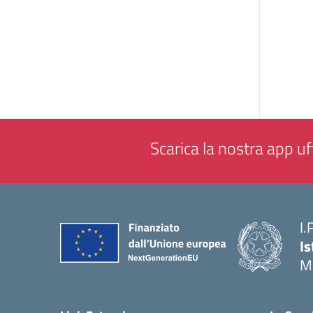
Scarica la nostra app uff
I.
Is
M
— 