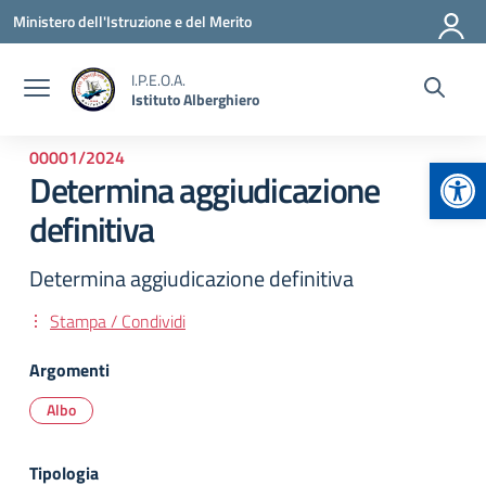
Vai ai contenuti
Vai al menu di navigazione
Vai al footer
Ministero dell'Istruzione e del Merito
I.P.E.O.A.
Istituto Alberghiero
00001/2024
Apr
Determina aggiudicazione
definitiva
Determina aggiudicazione definitiva
Stampa / Condividi
Argomenti
Albo
Tipologia