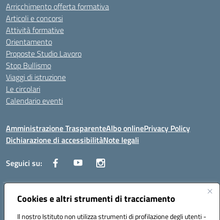
Arricchimento offerta formativa
Articoli e concorsi
Attività formative
Orientamento
Proposte Studio Lavoro
Stop Bullismo
Viaggi di istruzione
Le circolari
Calendario eventi
Amministrazione Trasparente
Albo online
Privacy Policy
Dichiarazione di accessibilità
Note legali
Seguici su:
Indirizzo:
Cookies e altri strumenti di tracciamento
Corso Fornari, 1 - 70056 Molfetta
Centralino:
0803345078
Email:
BARH04000D@istruzione.it
Il nostro Istituto non utilizza strumenti di profilazione degli utenti -
Posta elettronica certificata (PEC):
BARH04000D@pec.istruzione.it