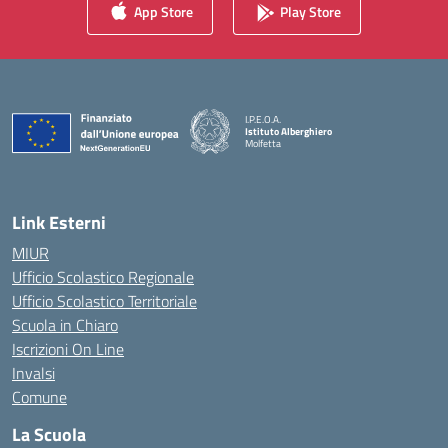
App Store
Play Store
I.P.E.O.A.
Istituto Alberghiero
Molfetta
— Visita la pagina iniziale della scuola
Link Esterni
MIUR
Ufficio Scolastico Regionale
Ufficio Scolastico Territoriale
Scuola in Chiaro
Iscrizioni On Line
Invalsi
Comune
La Scuola