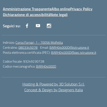
Amministrazione Trasparente
Albo online
Privacy Policy
Dichiarazione di accessibilità
Note legali
Seguici su:
Indirizzo:
Corso Fornari, 1 - 70056 Molfetta
Centralino:
0803345078
Email:
BARH04000D@istruzione.it
Posta elettronica certificata (PEC):
BARH04000D@pec.istruzione.it
Codice fiscale: 93249230728
Codice meccanografico:
BARH04000D
Hosting & Powered by 3D Solution S.r.l.
Concept & Design by Designers Italia