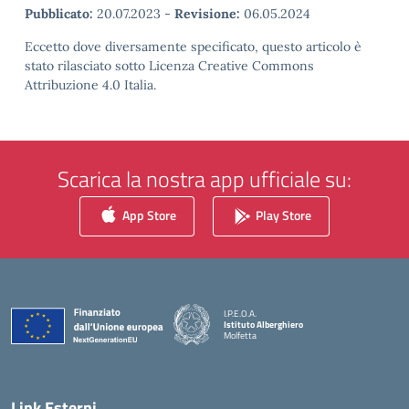
Pubblicato:
20.07.2023
-
Revisione:
06.05.2024
Eccetto dove diversamente specificato, questo articolo è
stato rilasciato sotto Licenza Creative Commons
Attribuzione 4.0 Italia.
Scarica la nostra app ufficiale su:
App Store
Play Store
I.P.E.O.A.
Istituto Alberghiero
Molfetta
— Visita la pagina iniziale della scuola
Link Esterni