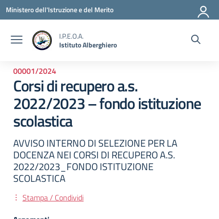
Vai ai contenuti
Vai al menu di navigazione
Vai al footer
Ministero dell'Istruzione e del Merito
I.P.E.O.A.
Istituto Alberghiero
00001/2024
Corsi di recupero a.s.
2022/2023 – fondo istituzione
scolastica
AVVISO INTERNO DI SELEZIONE PER LA
DOCENZA NEI CORSI DI RECUPERO A.S.
2022/2023_FONDO ISTITUZIONE
SCOLASTICA
Stampa / Condividi