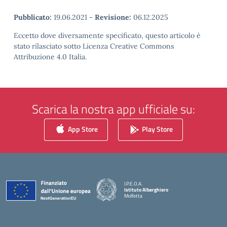
Pubblicato:
19.06.2021
-
Revisione:
06.12.2025
Eccetto dove diversamente specificato, questo articolo è
stato rilasciato sotto Licenza Creative Commons
Attribuzione 4.0 Italia.
Scarica la nostra app ufficiale su:
App Store
Play Store
I.P.E.O.A.
Istituto Alberghiero
Molfetta
— Visita la pagina iniziale della scuola