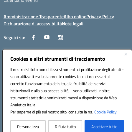
Calendario eventi
Amministrazione Trasparente
Albo online
Privacy Policy
Dichiarazione di accessibilità
Note legali
Seguici su:
Indirizzo:
Cookies e altri strumenti di tracciamento
Corso Fornari, 1 - 70056 Molfetta
Centralino:
0803345078
Email:
BARH04000D@istruzione.it
Il nostro Istituto non utilizza strumenti di profilazione degli utenti -
Posta elettronica certificata (PEC):
BARH04000D@pec.istruzione.it
sono utilizzati esclusivamente cookies tecnici necessari al
Codice fiscale: 93249230728
corretto funzionamento del sito, alla fruibilità dei servizi
Codice meccanografico:
BARH04000D
istituzionali e alla sua accessibilità – sono utilizzati, inoltre,
strumenti statistici anonimizzati messi a disposizione da Web
Analytics Italia.
Hosting & Powered by 3D Solution S.r.l.
Per saperne di più sul nostro sito, consulta la ns.
Cookie Policy.
Concept & Design by Designers Italia
Personalizza
Rifiuta tutto
Accettare tutto