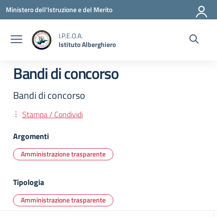
Vai ai contenuti
Vai al menu di navigazione
Vai al footer
Ministero dell'Istruzione e del Merito
I.P.E.O.A.
Istituto Alberghiero
Bandi di concorso
Bandi di concorso
Stampa / Condividi
Argomenti
Amministrazione trasparente
Tipologia
Amministrazione trasparente