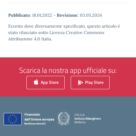
Pubblicato:
18.01.2022
-
Revisione:
03.05.2024
Eccetto dove diversamente specificato, questo articolo è
stato rilasciato sotto Licenza Creative Commons
Attribuzione 4.0 Italia.
Scarica la nostra app ufficiale su:
App Store
Play Store
I.P.E.O.A.
Istituto Alberghiero
Molfetta
— Visita la pagina iniziale della scuola