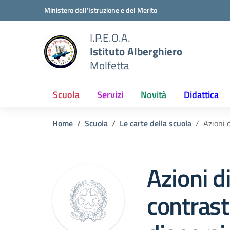
Vai ai contenuti
Vai al menu di navigazione
Vai al footer
Ministero dell'Istruzione e del Merito
I.P.E.O.A.
Istituto Alberghiero
Molfetta
Scuola
Servizi
Novità
Didattica
Home
Scuola
Le carte della scuola
Azioni 
Azioni d
contrast