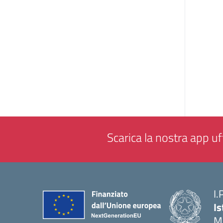
Scarica la nostra app uff
I.
Is
M