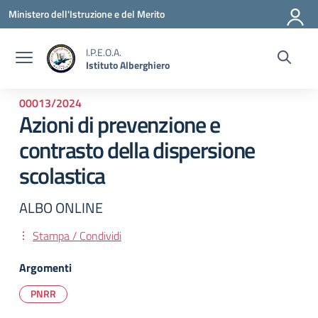
Vai ai contenuti
Vai al menu di navigazione
Vai al footer
Ministero dell'Istruzione e del Merito
I.P.E.O.A.
Istituto Alberghiero
00013/2024
Azioni di prevenzione e
contrasto della dispersione
scolastica
ALBO ONLINE
Stampa / Condividi
Argomenti
PNRR