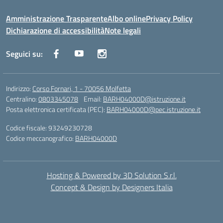
Amministrazione Trasparente
Albo online
Privacy Policy
Dichiarazione di accessibilità
Note legali
Seguici su:
Indirizzo:
Corso Fornari, 1 - 70056 Molfetta
Centralino:
0803345078
Email:
BARH04000D@istruzione.it
Posta elettronica certificata (PEC):
BARH04000D@pec.istruzione.it
Codice fiscale: 93249230728
Codice meccanografico:
BARH04000D
Hosting & Powered by 3D Solution S.r.l.
Concept & Design by Designers Italia