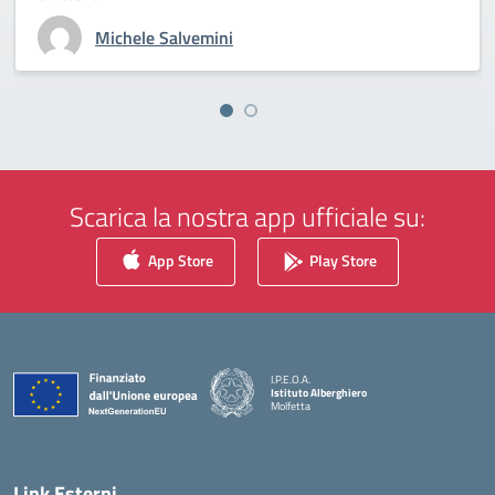
Michele Salvemini
Scarica la nostra app ufficiale su:
App Store
Play Store
I.P.E.O.A.
Istituto Alberghiero
Molfetta
— Visita la pagina iniziale della scuola
Link Esterni