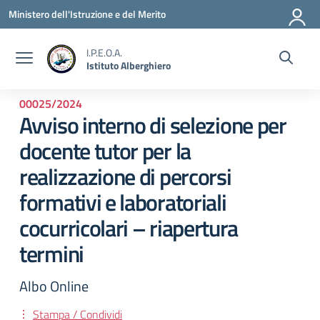
Vai ai contenuti
Vai al menu di navigazione
Vai al footer
Ministero dell'Istruzione e del Merito
I.P.E.O.A.
Istituto Alberghiero
00025/2024
Avviso interno di selezione per
docente tutor per la
realizzazione di percorsi
formativi e laboratoriali
cocurricolari – riapertura
termini
Albo Online
Stampa / Condividi