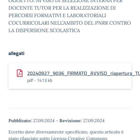
OGGETTO: AVVISO DI SELEZIONE INTERNA PER
DOCENTE TUTOR PER LA REALIZZAZIONE DI
PERCORSI FORMATIVI E LABORATORIALI
COCURRICOLARI NELL’AMBITO DEL PNRR CONTRO
LA DISPERSIONE SCOLASTICA
allegati
20240927_9036_FIRMATO_AVVISO_riapertura_T
pdf - 1413 kb
Pubblicato:
27.09.2024
-
Revisione:
27.09.2024
Eccetto dove diversamente specificato, questo articolo è
stato rilasciato sotto Licenza Creative Commons