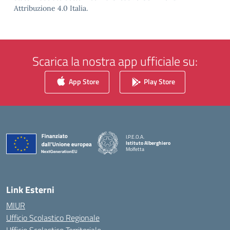
Attribuzione 4.0 Italia.
Scarica la nostra app ufficiale su:
App Store
Play Store
I.P.E.O.A.
Istituto Alberghiero
Molfetta
— Visita la pagina iniziale della scuola
Link Esterni
MIUR
Ufficio Scolastico Regionale