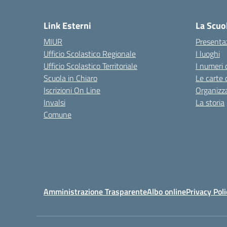
— 
Link Esterni
La Scuo
MIUR
Presenta
Ufficio Scolastico Regionale
I luoghi
Ufficio Scolastico Territoriale
I numeri 
Scuola in Chiaro
Le carte 
Iscrizioni On Line
Organizz
Invalsi
La storia
Comune
Amministrazione Trasparente
Albo online
Privacy Poli