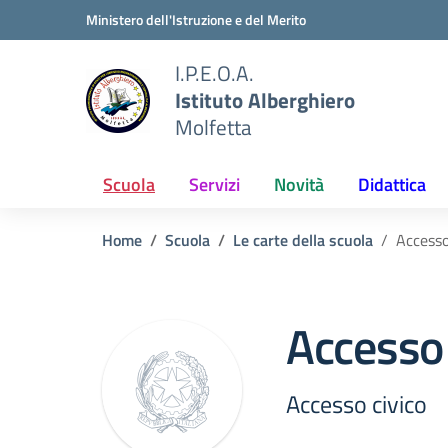
Vai ai contenuti
Vai al menu di navigazione
Vai al footer
Ministero dell'Istruzione e del Merito
I.P.E.O.A.
Istituto Alberghiero
Molfetta
Scuola
Servizi
Novità
Didattica
Home
Scuola
Le carte della scuola
Accesso
Accesso 
Accesso civico