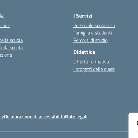
Visita la pagina iniziale della scuola
la
I Servizi
zione
Personale scolastico
Famiglie e studenti
della scuola
Percorsi di studio
della scuola
Didattica
azione
Offerta formativa
I progetti delle classi
cy
Dichiarazione di accessibilità
Note legali