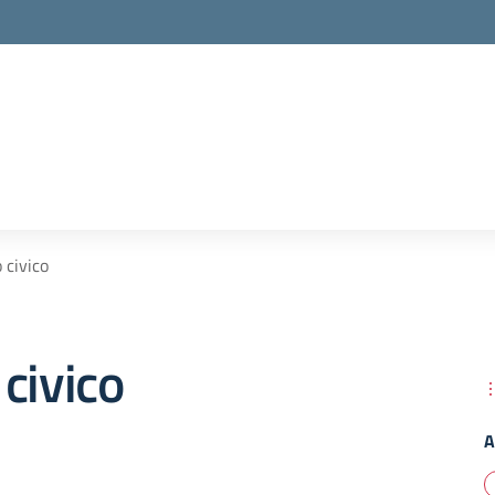
 civico
civico
A