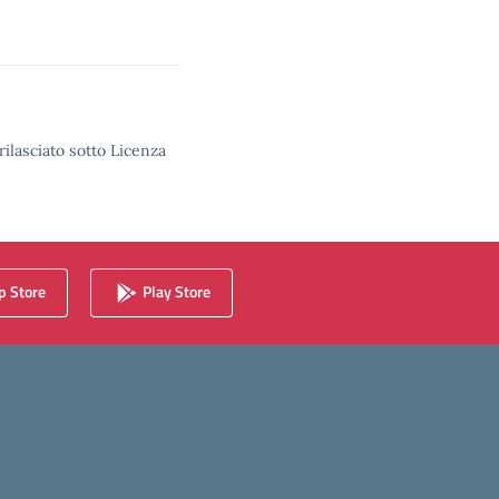
rilasciato sotto Licenza
 Store
Play Store