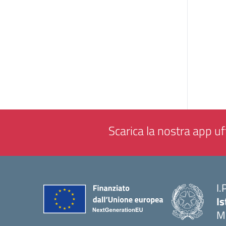
Scarica la nostra app uff
I.
Is
M