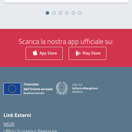
Scarica la nostra app ufficiale su:
App Store
Play Store
I.P.E.O.A.
Istituto Alberghiero
Molfetta
— Visita la pagina iniziale della scuola
Link Esterni
MIUR
Ufficio Scolastico Regionale