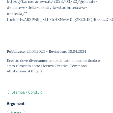
https://bariseranews.it/2023/03/22/giornate-
dellarte-e-della-creativita-studentesca-a-
molfetta/?
fbclid=IwAR2PN9_SLfjRhHXNwM0ig2Xk3tKQfRx3azzC
Pubblicato:
23.03.2023
-
Revisione:
30.04.2024
Eccetto dove diversamente specificato, questo articolo è
stato rilasciato sotto Licenza Creative Commons
Attribuzione 4.0 Italia.
Stampa / Condividi
Argomenti
Notizie