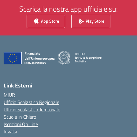
Scarica la nostra app ufficiale su:
App Store
Play Store
I.P.E.O.A.
Istituto Alberghiero
Molfetta
— Visita la pagina iniziale della scuola
Link Esterni
MIUR
Ufficio Scolastico Regionale
Ufficio Scolastico Territoriale
Scuola in Chiaro
Iscrizioni On Line
Invalsi