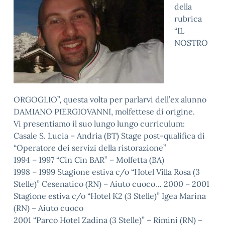
della
rubrica
“IL
NOSTRO
ORGOGLIO”, questa volta per parlarvi dell’ex alunno
DAMIANO PIERGIOVANNI, molfettese di origine.
Vi presentiamo il suo lungo lungo curriculum:
Casale S. Lucia – Andria (BT) Stage post-qualifica di
“Operatore dei servizi della ristorazione”
1994 – 1997 “Cin Cin BAR” – Molfetta (BA)
1998 – 1999 Stagione estiva c/o “Hotel Villa Rosa (3
Stelle)” Cesenatico (RN) – Aiuto cuoco… 2000 – 2001
Stagione estiva c/o “Hotel K2 (3 Stelle)” Igea Marina
(RN) – Aiuto cuoco
2001 “Parco Hotel Zadina (3 Stelle)” – Rimini (RN) –