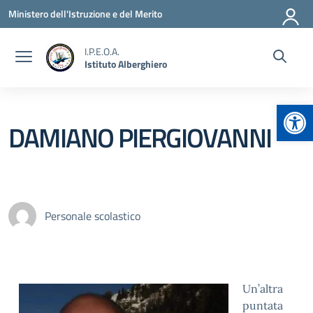
Vai ai contenuti
Vai al menu di navigazione
Vai al footer
Ministero dell'Istruzione e del Merito
I.P.E.O.A.
Istituto Alberghiero
Apr
DAMIANO PIERGIOVANNI
Personale scolastico
Un’altra
puntata