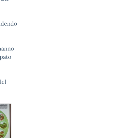
ondendo
 hanno
ppato
del