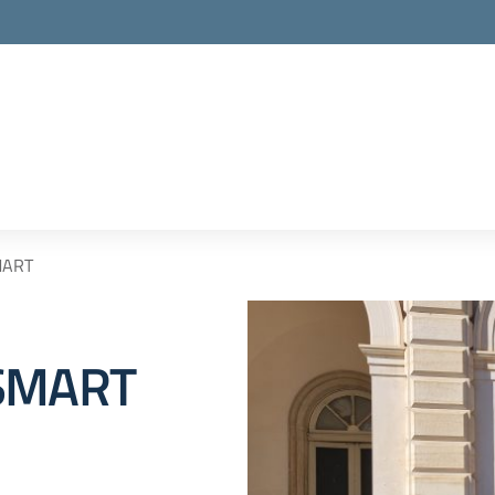
MART
-SMART