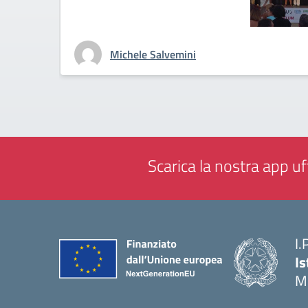
Michele Salvemini
Scarica la nostra app uff
I.
Is
M
— 