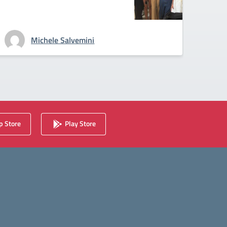
Michele Salvemini
 Store
Play Store