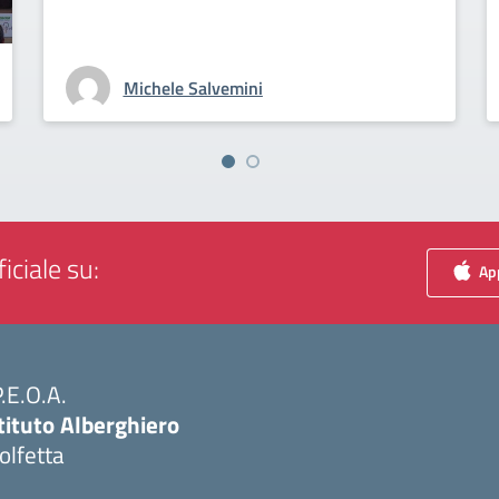
Michele Salvemini
iciale su:
App
P.E.O.A.
tituto Alberghiero
olfetta
Visita la pagina iniziale della scuola