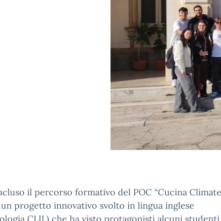
ncluso il percorso formativo del POC “Cucina Climat
 un progetto innovativo svolto in lingua inglese
logia CLIL) che ha visto protagonisti alcuni studenti