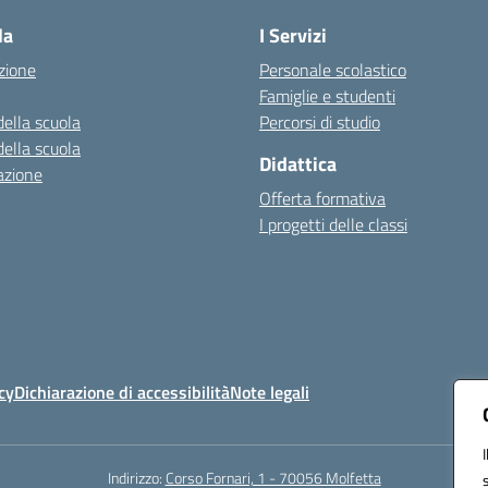
la
I Servizi
zione
Personale scolastico
Famiglie e studenti
della scuola
Percorsi di studio
della scuola
Didattica
azione
Offerta formativa
I progetti delle classi
cy
Dichiarazione di accessibilità
Note legali
Indirizzo:
Corso Fornari, 1 - 70056 Molfetta