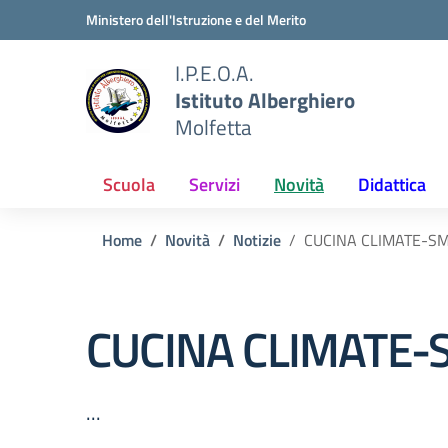
Vai ai contenuti
Vai al menu di navigazione
Vai al footer
Ministero dell'Istruzione e del Merito
I.P.E.O.A.
Istituto Alberghiero
Molfetta
Scuola
Servizi
Novità
Didattica
Home
Novità
Notizie
CUCINA CLIMATE-S
CUCINA CLIMATE
...