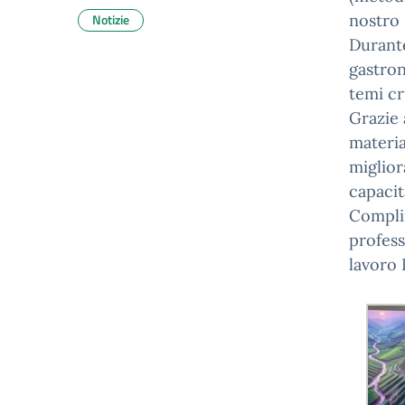
Notizie
nostro 
Durante
gastron
temi cr
Grazie 
materia
miglior
capacità
Complim
profess
lavoro 