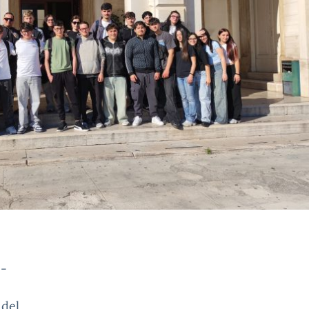
e-
 del