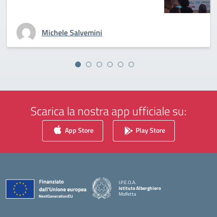
Michele Salvemini
Scarica la nostra app ufficiale su:
App Store
Play Store
I.P.E.O.A.
Istituto Alberghiero
Molfetta
— Visita la pagina iniziale della scuola