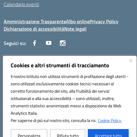
Calendario eventi
Amministrazione Trasparente
Albo online
Privacy Policy
Dichiarazione di accessibilità
Note legali
Seguici su:
Cookies e altri strumenti di tracciamento
Indirizzo:
Corso Fornari, 1 - 70056 Molfetta
Centralino:
0803345078
Email:
BARH04000D@istruzione.it
Il nostro Istituto non utilizza strumenti di profilazione degli utenti -
Posta elettronica certificata (PEC):
BARH04000D@pec.istruzione.it
sono utilizzati esclusivamente cookies tecnici necessari al
Codice fiscale: 93249230728
corretto funzionamento del sito, alla fruibilità dei servizi
Codice meccanografico:
BARH04000D
istituzionali e alla sua accessibilità – sono utilizzati, inoltre,
strumenti statistici anonimizzati messi a disposizione da Web
Analytics Italia.
Hosting & Powered by 3D Solution S.r.l.
Per saperne di più sul nostro sito, consulta la ns.
Cookie Policy.
Concept & Design by Designers Italia
Personalizza
Rifiuta tutto
Accettare tutto