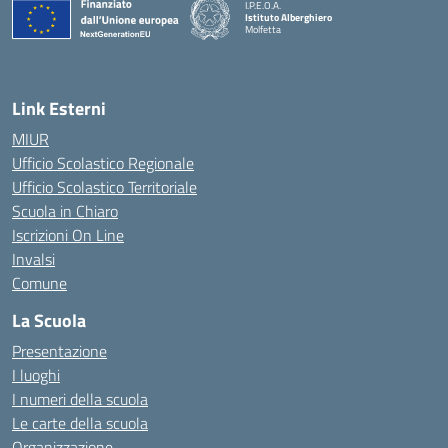
I.P.E.O.A.
Istituto Alberghiero
Molfetta
— Visita la pagina iniziale della scuola
Link Esterni
MIUR
Ufficio Scolastico Regionale
Ufficio Scolastico Territoriale
Scuola in Chiaro
Iscrizioni On Line
Invalsi
Comune
La Scuola
Presentazione
I luoghi
I numeri della scuola
Le carte della scuola
Organizzazione