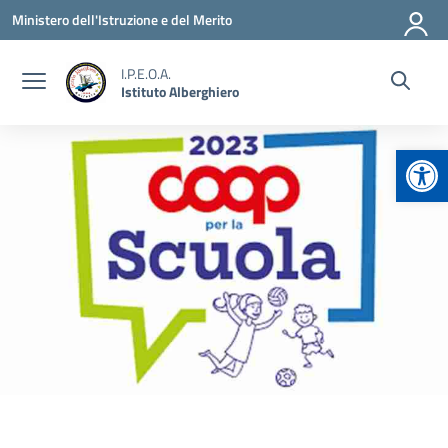
Vai ai contenuti
Vai al menu di navigazione
Vai al footer
Ministero dell'Istruzione e del Merito
I.P.E.O.A.
Istituto Alberghiero
Apr