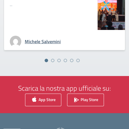
...
Michele Salvemini
Scarica la nostra app ufficiale su:
App Store
Play Store