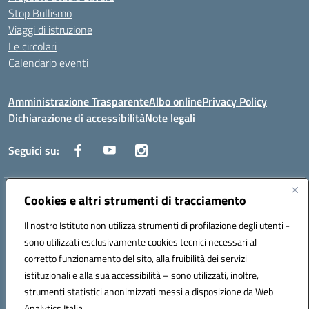
Stop Bullismo
Viaggi di istruzione
Le circolari
Calendario eventi
Amministrazione Trasparente
Albo online
Privacy Policy
Dichiarazione di accessibilità
Note legali
Seguici su:
Indirizzo:
Cookies e altri strumenti di tracciamento
Corso Fornari, 1 - 70056 Molfetta
Centralino:
0803345078
Email:
BARH04000D@istruzione.it
Il nostro Istituto non utilizza strumenti di profilazione degli utenti -
Posta elettronica certificata (PEC):
BARH04000D@pec.istruzione.it
sono utilizzati esclusivamente cookies tecnici necessari al
Codice fiscale: 93249230728
corretto funzionamento del sito, alla fruibilità dei servizi
Codice meccanografico:
BARH04000D
istituzionali e alla sua accessibilità – sono utilizzati, inoltre,
strumenti statistici anonimizzati messi a disposizione da Web
Analytics Italia.