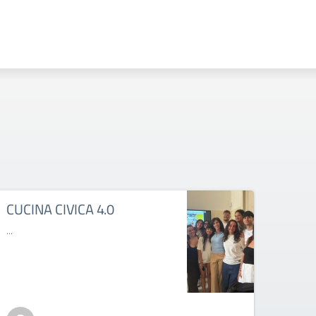
CUCINA CIVICA 4.0
MAL
...
...