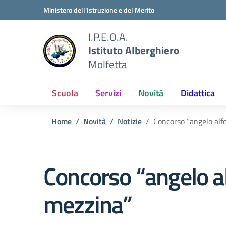
Vai ai contenuti
Vai al menu di navigazione
Vai al footer
Ministero dell'Istruzione e del Merito
I.P.E.O.A.
Istituto Alberghiero
Molfetta
Scuola
Servizi
Novità
Didattica
Home
Novità
Notizie
Concorso “angelo alf
Concorso “angelo a
mezzina”