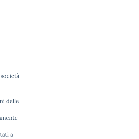
 società
ni delle
camente
tati a