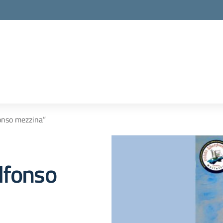
onso mezzina”
lfonso