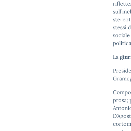
riflette
sull’in
stereot
stessi d
sociale
politic
La
giur
Presid
Grame
C
ompon
prosa; 
Antoni
D’Agost
cortom