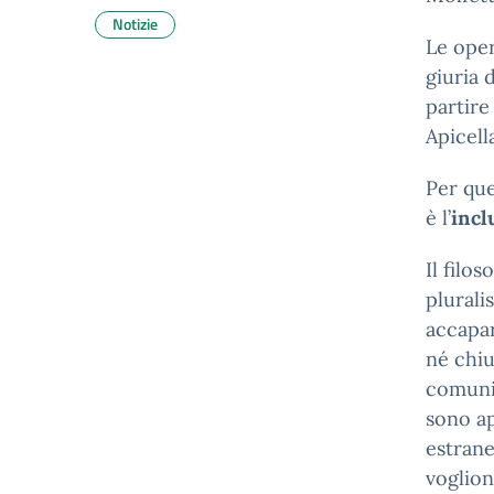
Notizie
Le oper
giuria 
partire
Apicell
Per que
è l’
incl
Il filo
plurali
accapar
né chiu
comuni
sono ap
estrane
voglion