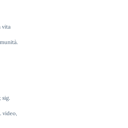
 vita
omunità.
 sig.
. video,