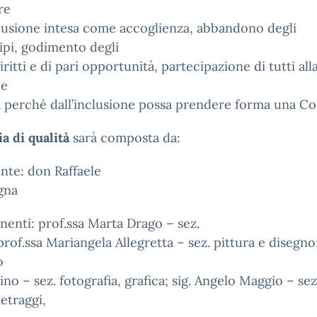
re
clusione intesa come accoglienza, abbandono degli
ipi, godimento degli
iritti e di pari opportunità, partecipazione di tutti alla
 e
a perché dall’inclusione possa prendere forma una C
ia di qualità
sarà composta da:
ente:
don Raffaele
gna
enti:
prof.ssa Marta Drago – sez.
prof.ssa Mariangela Allegretta – sez. pittura e disegno;
o
ino – sez. fotografia, grafica; sig. Angelo Maggio – sez
etraggi,