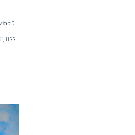
Vinci”,
”, IISS