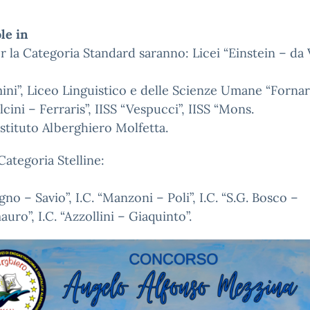
le in
r la Categoria Standard saranno:
Licei
“Einstein – da 
ini”, Liceo Linguistico e delle Scienze Umane “Fornari
cini – Ferraris”, IISS “Vespucci”, IISS “Mons.
 Istituto Alberghiero Molfetta.
Categoria Stelline:
gno – Savio”, I.C. “Manzoni – Poli”, I.C. “S.G. Bosco –
uro”, I.C. “Azzollini – Giaquinto”.