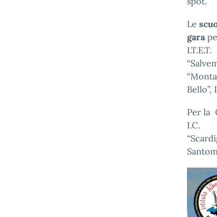
spot.
Le
scuo
gara
pe
I.T.E.T.
“Salvem
“Montal
Bello”,
Per la 
I.C.
“Scardi
Santoma