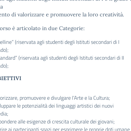
ta
tento di valorizzare e promuovere la loro creatività.
orso è articolato in due Categorie:
elline” (riservata agli studenti degli Istituti secondari di I
do);
andard” (riservata agli studenti degli Istituti secondari di II
do);
IETTIVI
orizzare, promuovere e divulgare l’Arte e la Cultura;
luppare le potenzialità dei linguaggi artistici dei nuovi
dia;
pondere alle esigenze di crescita culturale dei giovani;
rire ai partecipanti spazi per esprimere le proprie doti umane