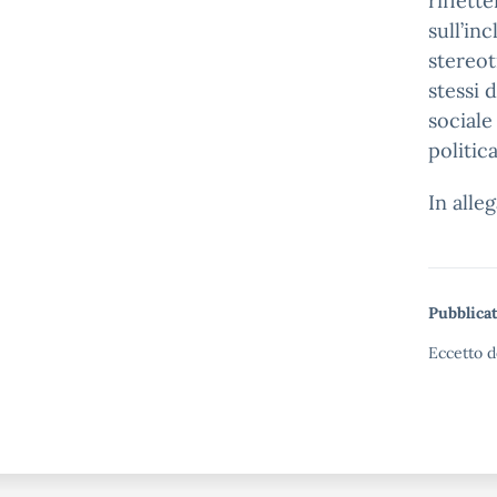
riflette
sull’in
stereot
stessi d
sociale
politic
In alle
Pubblicat
Eccetto d