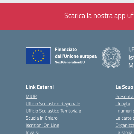
Scarica la nostra app uff
I.
Is
M
— 
Link Esterni
La Scuo
MIUR
Presenta
Ufficio Scolastico Regionale
I luoghi
Ufficio Scolastico Territoriale
I numeri 
Scuola in Chiaro
Le carte 
Iscrizioni On Line
Organizz
Invalsi
La storia