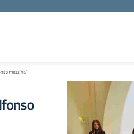
onso mezzina”
lfonso