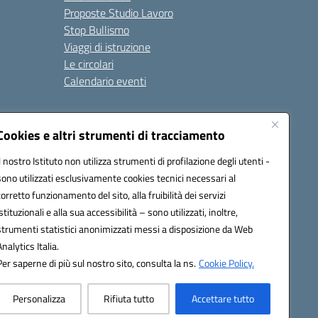
Proposte Studio Lavoro
Stop Bullismo
Viaggi di istruzione
Le circolari
Calendario eventi
Seguici su:
Cookies e altri strumenti di tracciamento
Il nostro Istituto non utilizza strumenti di profilazione degli utenti -
sono utilizzati esclusivamente cookies tecnici necessari al
4000D@pec.istruzione.it
corretto funzionamento del sito, alla fruibilità dei servizi
istituzionali e alla sua accessibilità – sono utilizzati, inoltre,
strumenti statistici anonimizzati messi a disposizione da Web
Analytics Italia.
Per saperne di più sul nostro sito, consulta la ns.
Cookie Policy.
Personalizza
Rifiuta tutto
Accettare tutto