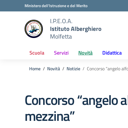
Vai ai contenuti
Vai al menu di navigazione
Vai al footer
Ministero dell'Istruzione e del Merito
I.P.E.O.A.
Istituto Alberghiero
Molfetta
Scuola
Servizi
Novità
Didattica
Home
Novità
Notizie
Concorso “angelo alf
Concorso “angelo a
mezzina”