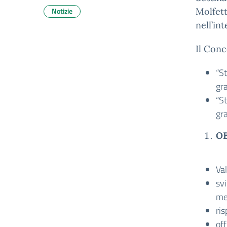
Notizie
Molfet
nell’in
Il Conc
“St
gra
“St
gra
OB
Val
svi
me
ris
off