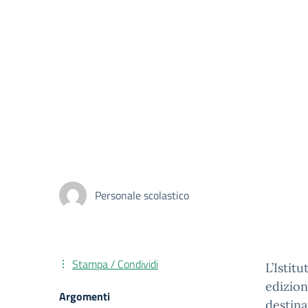
Personale scolastico
Stampa / Condividi
L’Istit
edizio
Argomenti
destina