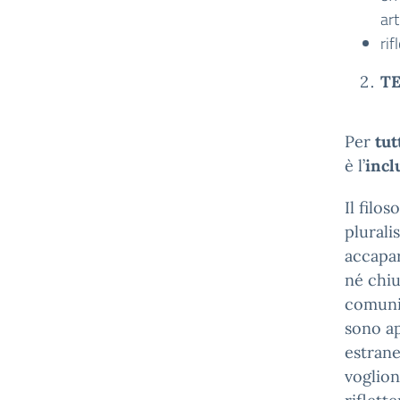
art
rif
T
Per
tut
è l’
incl
Il filo
plurali
accapar
né chiu
comuni
sono ap
estrane
voglion