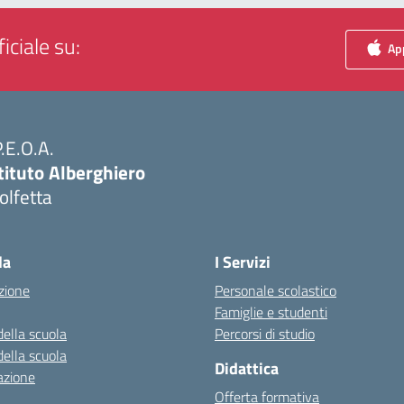
iciale su:
App
P.E.O.A.
tituto Alberghiero
olfetta
Visita la pagina iniziale della scuola
la
I Servizi
zione
Personale scolastico
Famiglie e studenti
della scuola
Percorsi di studio
della scuola
Didattica
azione
Offerta formativa