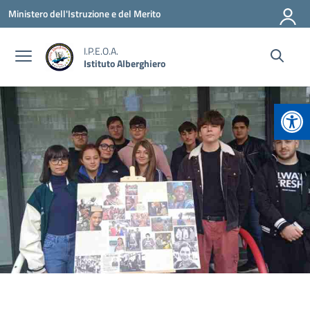
Vai ai contenuti
Vai al menu di navigazione
Vai al footer
Ministero dell'Istruzione e del Merito
I.P.E.O.A.
Istituto Alberghiero
Apr