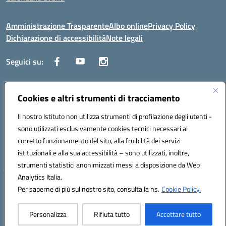
Amministrazione Trasparente
Albo online
Privacy Policy
Dichiarazione di accessibilità
Note legali
Seguici su:
Indirizzo:
Cookies e altri strumenti di tracciamento
Corso Fornari, 1 - 70056 Molfetta
Centralino:
0803345078
Email:
BARH04000D@istruzione.it
Il nostro Istituto non utilizza strumenti di profilazione degli utenti -
Posta elettronica certificata (PEC):
BARH04000D@pec.istruzione.it
sono utilizzati esclusivamente cookies tecnici necessari al
Codice fiscale: 93249230728
corretto funzionamento del sito, alla fruibilità dei servizi
Codice meccanografico:
BARH04000D
istituzionali e alla sua accessibilità – sono utilizzati, inoltre,
strumenti statistici anonimizzati messi a disposizione da Web
Analytics Italia.
Hosting & Powered by 3D Solution S.r.l.
Per saperne di più sul nostro sito, consulta la ns.
Cookie Policy.
Concept & Design by Designers Italia
Personalizza
Rifiuta tutto
Accettare tutto