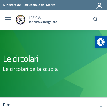
Vai ai contenuti
Vai al menu di navigazione
Vai al footer
Ministero dell'Istruzione e del Merito
I.P.E.O.A.
Istituto Alberghiero
Apr
Le circolari
Le circolari della scuola
Filtri