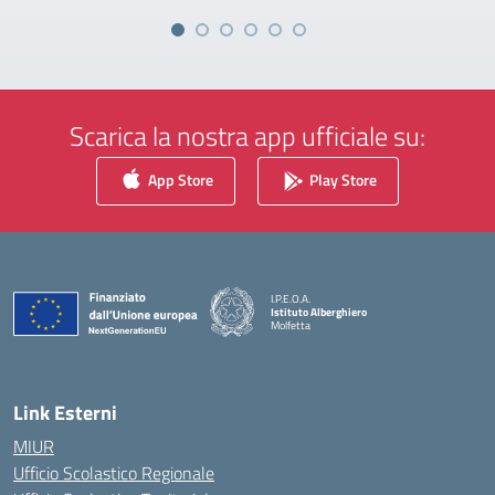
Scarica la nostra app ufficiale su:
App Store
Play Store
I.P.E.O.A.
Istituto Alberghiero
Molfetta
— Visita la pagina iniziale della scuola
Link Esterni
MIUR
Ufficio Scolastico Regionale