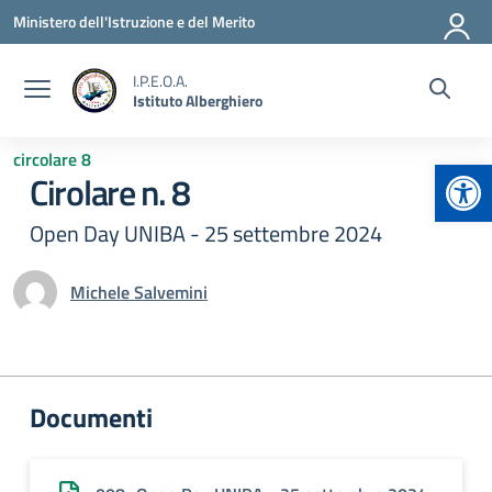
Vai ai contenuti
Vai al menu di navigazione
Vai al footer
Ministero dell'Istruzione e del Merito
I.P.E.O.A.
Istituto Alberghiero
circolare 8
Apr
Cirolare n. 8
Open Day UNIBA - 25 settembre 2024
Michele Salvemini
Documenti