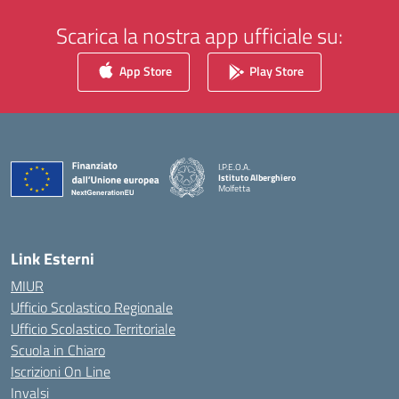
Scarica la nostra app ufficiale su:
App Store
Play Store
I.P.E.O.A.
Istituto Alberghiero
Molfetta
— Visita la pagina iniziale della scuola
Link Esterni
MIUR
Ufficio Scolastico Regionale
Ufficio Scolastico Territoriale
Scuola in Chiaro
Iscrizioni On Line
Invalsi