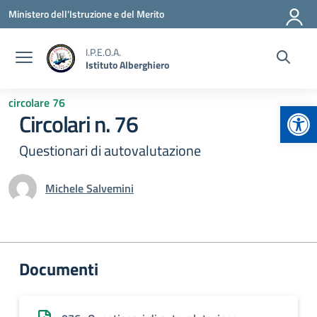
Vai ai contenuti
Vai al menu di navigazione
Vai al footer
Ministero dell'Istruzione e del Merito
I.P.E.O.A.
Istituto Alberghiero
circolare 76
Apr
Circolari n. 76
Questionari di autovalutazione
Michele Salvemini
Documenti