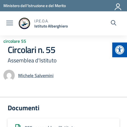
Vai ai contenuti
Vai al menu di navigazione
Vai al footer
Ministero dell'Istruzione e del Merito
I.P.E.O.A.
Istituto Alberghiero
circolare 55
Apr
Circolari n. 55
Assemblea d'Istituto
Michele Salvemini
Documenti