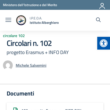
Vai ai contenuti
Vai al menu di navigazione
Vai al footer
Ministero dell'Istruzione e del Merito
I.P.E.O.A.
Istituto Alberghiero
circolare 102
Apr
Circolari n. 102
progetto Erasmus + INFO DAY
Michele Salvemini
Documenti