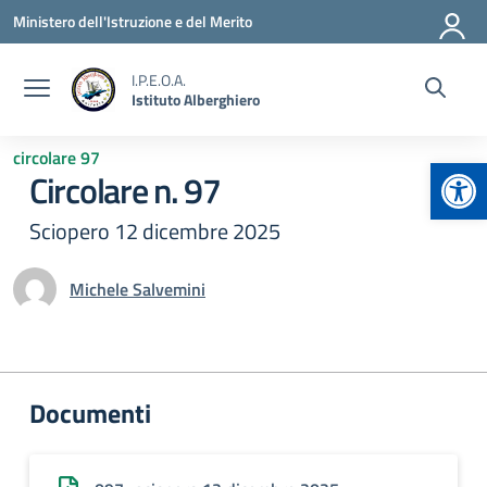
Vai ai contenuti
Vai al menu di navigazione
Vai al footer
Ministero dell'Istruzione e del Merito
I.P.E.O.A.
Istituto Alberghiero
circolare 97
Apr
Circolare n. 97
Sciopero 12 dicembre 2025
Michele Salvemini
Documenti