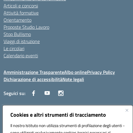
Articoli e concorsi
Attività formative
Orientamento
Proposte Studio Lavoro
Stop Bullismo
Viaggi di istruzione
Le circolari
Calendario eventi
Amministrazione Trasparente
Albo online
Privacy Policy
Dichiarazione di accessibilità
Note legali
Seguici su:
Indirizzo:
Cookies e altri strumenti di tracciamento
Corso Fornari, 1 - 70056 Molfetta
Centralino:
0803345078
Email:
BARH04000D@istruzione.it
Il nostro Istituto non utilizza strumenti di profilazione degli utenti -
Posta elettronica certificata (PEC):
BARH04000D@pec.istruzione.it
sono utilizzati esclusivamente cookies tecnici necessari al