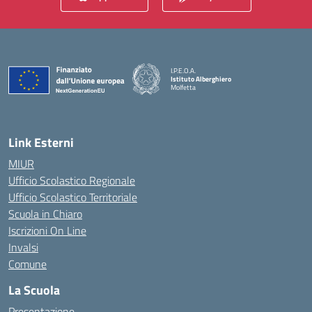
I.P.E.O.A.
Istituto Alberghiero
Molfetta
— Visita la pagina iniziale della scuola
Link Esterni
MIUR
Ufficio Scolastico Regionale
Ufficio Scolastico Territoriale
Scuola in Chiaro
Iscrizioni On Line
Invalsi
Comune
La Scuola
Presentazione