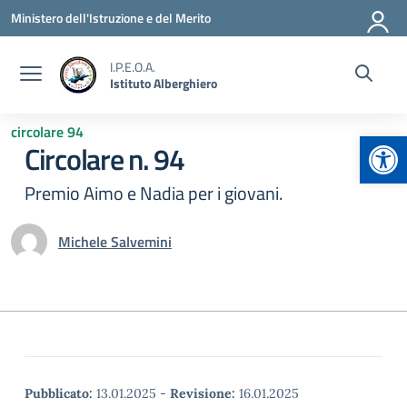
Vai ai contenuti
Vai al menu di navigazione
Vai al footer
Ministero dell'Istruzione e del Merito
I.P.E.O.A.
Istituto Alberghiero
circolare 94
Apr
Circolare n. 94
Premio Aimo e Nadia per i giovani.
Michele Salvemini
Pubblicato:
13.01.2025
-
Revisione:
16.01.2025