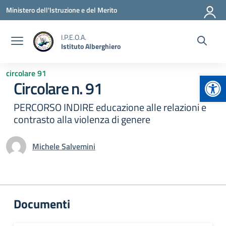
Vai ai contenuti
Vai al menu di navigazione
Vai al footer
Ministero dell'Istruzione e del Merito
I.P.E.O.A.
Istituto Alberghiero
circolare 91
Apr
Circolare n. 91
PERCORSO INDIRE educazione alle relazioni e
contrasto alla violenza di genere
Michele Salvemini
Documenti