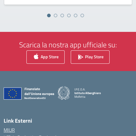
Scarica la nostra app ufficiale su:
App Store
Play Store
I.P.E.O.A.
Istituto Alberghiero
Molfetta
— Visita la pagina iniziale della scuola
Link Esterni
MIUR